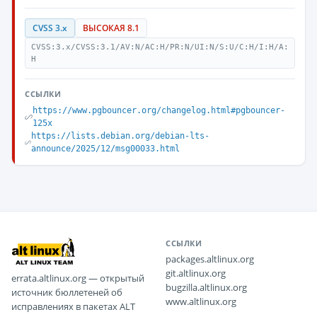
CVSS 3.x
ВЫСОКАЯ 8.1
CVSS:3.x/CVSS:3.1/AV:N/AC:H/PR:N/UI:N/S:U/C:H/I:H/A:
H
ССЫЛКИ
https://www.pgbouncer.org/changelog.html#pgbouncer-
125x
https://lists.debian.org/debian-lts-
announce/2025/12/msg00033.html
ССЫЛКИ
packages.altlinux.org
git.altlinux.org
errata.altlinux.org — открытый
bugzilla.altlinux.org
источник бюллетеней об
www.altlinux.org
исправлениях в пакетах ALT