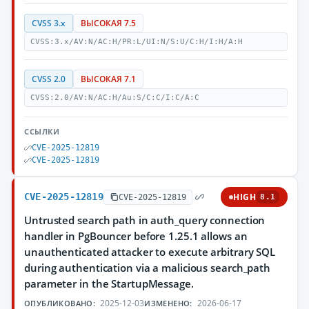
CVSS 3.x
ВЫСОКАЯ 7.5
CVSS:3.x/AV:N/AC:H/PR:L/UI:N/S:U/C:H/I:H/A:H
CVSS 2.0
ВЫСОКАЯ 7.1
CVSS:2.0/AV:N/AC:H/Au:S/C:C/I:C/A:C
ССЫЛКИ
CVE-2025-12819
CVE-2025-12819
CVE-2025-12819
HIGH
CVE-2025-12819
8.1
Untrusted search path in auth_query connection
handler in PgBouncer before 1.25.1 allows an
unauthenticated attacker to execute arbitrary SQL
during authentication via a malicious search_path
parameter in the StartupMessage.
2025-12-03
2026-06-17
ОПУБЛИКОВАНО:
ИЗМЕНЕНО: