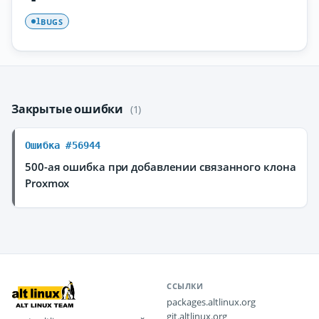
BUGS
1
Закрытые ошибки
(1)
Ошибка #56944
500-ая ошибка при добавлении связанного клона
Proxmox
ССЫЛКИ
packages.altlinux.org
git.altlinux.org