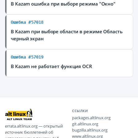
В Kazam ошибка при выборе режима "Окно"
Ошибка #57018
В Kazam при выборе области в режиме Область
черный экран
Ошибка #57019
В Kazam не работает функция OCR
ССЫЛКИ
packages.altlinux.org
git.altlinux.org
errata.altlinux.org — открытый
bugzilla.altlinux.org
источник бюллетеней об
www.altlinux.org