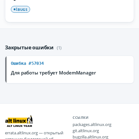
BUGS
1
Закрытые ошибки
(1)
Ошибка #57034
Для работы требует ModemManager
ССЫЛКИ
packages.altlinux.org
git.altlinux.org
errata.altlinux.org — открытый
bugzilla.altlinux.org