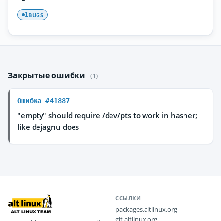
BUGS
1
Закрытые ошибки
(1)
Ошибка #41887
"empty" should require /dev/pts to work in hasher;
like dejagnu does
ССЫЛКИ
packages.altlinux.org
git.altlinux.org