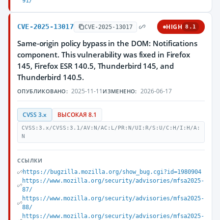
91/
CVE-2025-13017
HIGH
CVE-2025-13017
8.1
Same-origin policy bypass in the DOM: Notifications
component. This vulnerability was fixed in Firefox
145, Firefox ESR 140.5, Thunderbird 145, and
Thunderbird 140.5.
2025-11-11
2026-06-17
ОПУБЛИКОВАНО:
ИЗМЕНЕНО:
CVSS 3.x
ВЫСОКАЯ 8.1
CVSS:3.x/CVSS:3.1/AV:N/AC:L/PR:N/UI:R/S:U/C:H/I:H/A:
N
ССЫЛКИ
https://bugzilla.mozilla.org/show_bug.cgi?id=1980904
https://www.mozilla.org/security/advisories/mfsa2025-
87/
https://www.mozilla.org/security/advisories/mfsa2025-
88/
https://www.mozilla.org/security/advisories/mfsa2025-