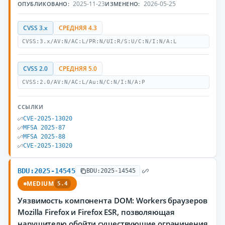
2025-11-23
2026-05-25
ОПУБЛИКОВАНО:
ИЗМЕНЕНО:
CVSS 3.x
СРЕДНЯЯ 4.3
CVSS:3.x/AV:N/AC:L/PR:N/UI:R/S:U/C:N/I:N/A:L
CVSS 2.0
СРЕДНЯЯ 5.0
CVSS:2.0/AV:N/AC:L/Au:N/C:N/I:N/A:P
ССЫЛКИ
CVE-2025-13020
MFSA 2025-87
MFSA 2025-88
CVE-2025-13020
BDU:2025-14545
BDU:2025-14545
MEDIUM
5.4
Уязвимость компонента DOM: Workers браузеров
Mozilla Firefox и Firefox ESR, позволяющая
нарушителю обойти существующие ограничения