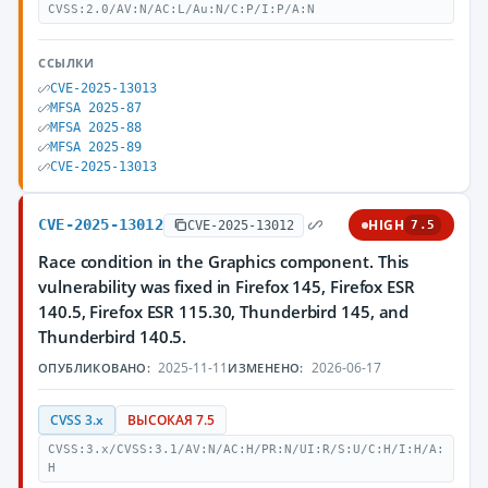
CVSS:2.0/AV:N/AC:L/Au:N/C:P/I:P/A:N
ССЫЛКИ
CVE-2025-13013
MFSA 2025-87
MFSA 2025-88
MFSA 2025-89
CVE-2025-13013
CVE-2025-13012
HIGH
CVE-2025-13012
7.5
Race condition in the Graphics component. This
vulnerability was fixed in Firefox 145, Firefox ESR
140.5, Firefox ESR 115.30, Thunderbird 145, and
Thunderbird 140.5.
2025-11-11
2026-06-17
ОПУБЛИКОВАНО:
ИЗМЕНЕНО:
CVSS 3.x
ВЫСОКАЯ 7.5
CVSS:3.x/CVSS:3.1/AV:N/AC:H/PR:N/UI:R/S:U/C:H/I:H/A:
H