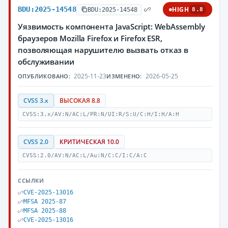
BDU:2025-14548
HIGH
BDU:2025-14548
8.8
Уязвимость компонента JavaScript: WebAssembly
браузеров Mozilla Firefox и Firefox ESR,
позволяющая нарушителю вызвать отказ в
обслуживании
2025-11-23
2026-05-25
ОПУБЛИКОВАНО:
ИЗМЕНЕНО:
CVSS 3.x
ВЫСОКАЯ 8.8
CVSS:3.x/AV:N/AC:L/PR:N/UI:R/S:U/C:H/I:H/A:H
CVSS 2.0
КРИТИЧЕСКАЯ 10.0
CVSS:2.0/AV:N/AC:L/Au:N/C:C/I:C/A:C
ССЫЛКИ
CVE-2025-13016
MFSA 2025-87
MFSA 2025-88
CVE-2025-13016