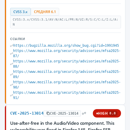
CVSS 3.x
СРЕДНЯЯ 6.1
CVSS:3.x/CVSS:3.1/AV:N/AC:L/PR:N/UI:R/S:C/C:L/I:L/A:
N
ССЫЛКИ
https://bugzilla.mozilla.org/show_bug.cgi?id=1991945
https://www.mozilla.org/security/advisories/mfsa2025-
87/
https://www.mozilla.org/security/advisories/mfsa2025-
88/
https://www.mozilla.org/security/advisories/mfsa2025-
89/
https://www.mozilla.org/security/advisories/mfsa2025-
90/
https://www.mozilla.org/security/advisories/mfsa2025-
91/
CVE-2025-13014
HIGH
CVE-2025-13014
8.8
Use-after-free in the Audio/Video component. This
vulnerability was fixed in Firefox 145, Firefox ESR