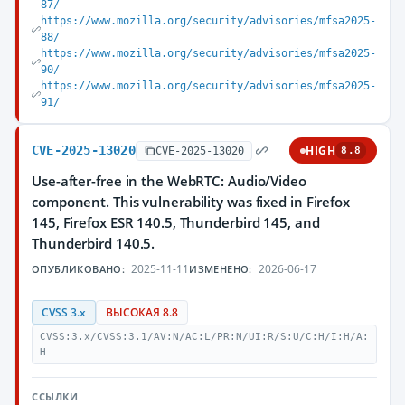
87/
https://www.mozilla.org/security/advisories/mfsa2025-
88/
https://www.mozilla.org/security/advisories/mfsa2025-
90/
https://www.mozilla.org/security/advisories/mfsa2025-
91/
CVE-2025-13020
HIGH
CVE-2025-13020
8.8
Use-after-free in the WebRTC: Audio/Video
component. This vulnerability was fixed in Firefox
145, Firefox ESR 140.5, Thunderbird 145, and
Thunderbird 140.5.
2025-11-11
2026-06-17
ОПУБЛИКОВАНО:
ИЗМЕНЕНО:
CVSS 3.x
ВЫСОКАЯ 8.8
CVSS:3.x/CVSS:3.1/AV:N/AC:L/PR:N/UI:R/S:U/C:H/I:H/A:
H
ССЫЛКИ