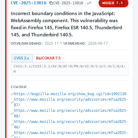
CVE-2025-13016
HIGH
CVE-2025-13016
7.5
Incorrect boundary conditions in the JavaScript:
WebAssembly component. This vulnerability was
fixed in Firefox 145, Firefox ESR 140.5, Thunderbird
145, and Thunderbird 140.5.
2025-11-11
2026-06-17
ОПУБЛИКОВАНО:
ИЗМЕНЕНО:
CVSS 3.x
ВЫСОКАЯ 7.5
CVSS:3.x/CVSS:3.1/AV:N/AC:H/PR:N/UI:R/S:U/C:H/I:H/A:
H
ССЫЛКИ
https://bugzilla.mozilla.org/show_bug.cgi?id=1992130
https://www.mozilla.org/security/advisories/mfsa2025-
87/
https://www.mozilla.org/security/advisories/mfsa2025-
88/
https://www.mozilla.org/security/advisories/mfsa2025-
90/
https://www.mozilla.org/security/advisories/mfsa2025-