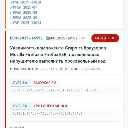
CVE-2025-13014
MFSA 2025-87
MFSA 2025-88
MFSA 2025-89
CVE-2025-13014
BDU:2025-14551
HIGH
BDU:2025-14551
8.8
Уязвимость компонента Graphics браузеров
Mozilla Firefox и Firefox ESR, позволяющая
нарушителю выполнить произвольный код
2025-11-23
2026-05-25
ОПУБЛИКОВАНО:
ИЗМЕНЕНО:
CVSS 3.x
ВЫСОКАЯ 8.8
CVSS:3.x/AV:N/AC:L/PR:N/UI:R/S:U/C:H/I:H/A:H
CVSS 2.0
КРИТИЧЕСКАЯ 10.0
CVSS:2.0/AV:N/AC:L/Au:N/C:C/I:C/A:C
ССЫЛКИ