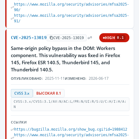
https://www.mozilla.org/security/advisories/mfsa2025-
90/
https://www.mozilla.org/security/advisories/mfsa2025-
91/
CVE-2025-13019
HIGH
CVE-2025-13019
8.1
Same-origin policy bypass in the DOM: Workers
component. This vulnerability was fixed in Firefox
145, Firefox ESR 140.5, Thunderbird 145, and
Thunderbird 140.5.
2025-11-11
2026-06-17
ОПУБЛИКОВАНО:
ИЗМЕНЕНО:
CVSS 3.x
ВЫСОКАЯ 8.1
CVSS:3.x/CVSS:3.1/AV:N/AC:L/PR:N/UI:R/S:U/C:H/I:H/A:
N
ССЫЛКИ
https://bugzilla.mozilla.org/show_bug.cgi?id=1988412
https://www.mozilla.org/security/advisories/mfsa2025-