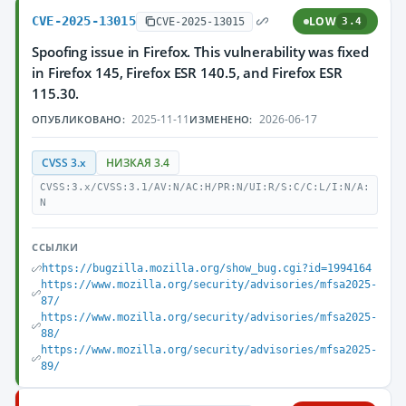
CVE-2025-13015
LOW
CVE-2025-13015
3.4
Spoofing issue in Firefox. This vulnerability was fixed
in Firefox 145, Firefox ESR 140.5, and Firefox ESR
115.30.
2025-11-11
2026-06-17
ОПУБЛИКОВАНО:
ИЗМЕНЕНО:
CVSS 3.x
НИЗКАЯ 3.4
CVSS:3.x/CVSS:3.1/AV:N/AC:H/PR:N/UI:R/S:C/C:L/I:N/A:
N
ССЫЛКИ
https://bugzilla.mozilla.org/show_bug.cgi?id=1994164
https://www.mozilla.org/security/advisories/mfsa2025-
87/
https://www.mozilla.org/security/advisories/mfsa2025-
88/
https://www.mozilla.org/security/advisories/mfsa2025-
89/