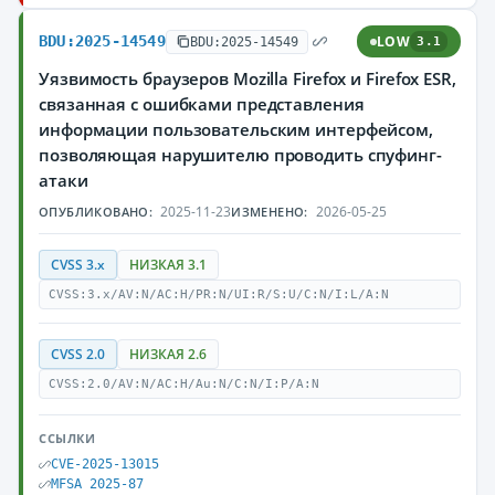
BDU:2025-14549
LOW
BDU:2025-14549
3.1
Уязвимость браузеров Mozilla Firefox и Firefox ESR,
связанная с ошибками представления
информации пользовательским интерфейсом,
позволяющая нарушителю проводить спуфинг-
атаки
2025-11-23
2026-05-25
ОПУБЛИКОВАНО:
ИЗМЕНЕНО:
CVSS 3.x
НИЗКАЯ 3.1
CVSS:3.x/AV:N/AC:H/PR:N/UI:R/S:U/C:N/I:L/A:N
CVSS 2.0
НИЗКАЯ 2.6
CVSS:2.0/AV:N/AC:H/Au:N/C:N/I:P/A:N
ССЫЛКИ
CVE-2025-13015
MFSA 2025-87