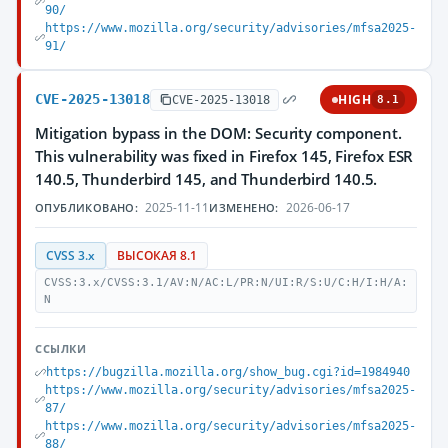
90/
https://www.mozilla.org/security/advisories/mfsa2025-
91/
CVE-2025-13018
HIGH
CVE-2025-13018
8.1
Mitigation bypass in the DOM: Security component.
This vulnerability was fixed in Firefox 145, Firefox ESR
140.5, Thunderbird 145, and Thunderbird 140.5.
2025-11-11
2026-06-17
ОПУБЛИКОВАНО:
ИЗМЕНЕНО:
CVSS 3.x
ВЫСОКАЯ 8.1
CVSS:3.x/CVSS:3.1/AV:N/AC:L/PR:N/UI:R/S:U/C:H/I:H/A:
N
ССЫЛКИ
https://bugzilla.mozilla.org/show_bug.cgi?id=1984940
https://www.mozilla.org/security/advisories/mfsa2025-
87/
https://www.mozilla.org/security/advisories/mfsa2025-
88/