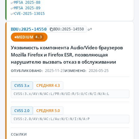
MFSA 2025-88
MFSA 2025-89
CVE-2025-13015
BDU:2025-14550
BDU:2025-14550
MEDIUM
4.3
Уязвимость компонента Audio/Video браузеров
Mozilla Firefox и Firefox ESR, позволяющая
нарушителю вызвать отказ в обслуживании
2025-11-23
2026-05-25
ОПУБЛИКОВАНО:
ИЗМЕНЕНО:
CVSS 3.x
СРЕДНЯЯ 4.3
CVSS:3.x/AV:N/AC:L/PR:N/UI:R/S:U/C:N/I:N/A:L
CVSS 2.0
СРЕДНЯЯ 5.0
CVSS:2.0/AV:N/AC:L/Au:N/C:N/I:N/A:P
ССЫЛКИ