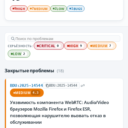
HIGH
MEDIUM
LOW
BUGS
9
7
2
1
СЕРЬЁЗНОСТЬ:
CRITICAL
HIGH
MEDIUM
0
9
7
LOW
2
Закрытые проблемы
(18)
BDU:2025-14544
BDU:2025-14544
MEDIUM
4.3
Уязвимость компонента WebRTC: Audio/Video
браузеров Mozilla Firefox и Firefox ESR,
позволяющая нарушителю вызвать отказ в
обслуживании