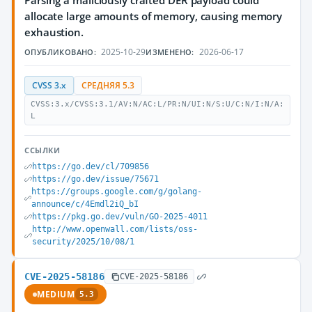
Parsing a maliciously crafted DER payload could
allocate large amounts of memory, causing memory
exhaustion.
2025-10-29
2026-06-17
ОПУБЛИКОВАНО:
ИЗМЕНЕНО:
CVSS 3.x
СРЕДНЯЯ 5.3
CVSS:3.x/CVSS:3.1/AV:N/AC:L/PR:N/UI:N/S:U/C:N/I:N/A:
L
ССЫЛКИ
https://go.dev/cl/709856
https://go.dev/issue/75671
https://groups.google.com/g/golang-
announce/c/4Emdl2iQ_bI
https://pkg.go.dev/vuln/GO-2025-4011
http://www.openwall.com/lists/oss-
security/2025/10/08/1
CVE-2025-58186
CVE-2025-58186
MEDIUM
5.3