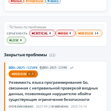
HIGH
MEDIUM
BUGS
8
14
1
СЕРЬЁЗНОСТЬ:
CRITICAL
HIGH
MEDIUM
0
8
14
LOW
0
Закрытые проблемы
(22)
BDU:2025-11599
BDU:2025-11599
MEDIUM
5.3
Уязвимость языка программирования Go,
связанная с неправильной проверкой входных
данных, позволяющая нарушителю обойти
существующие ограничения безопасности
2025-09-23
2025-10-14
ОПУБЛИКОВАНО:
ИЗМЕНЕНО: