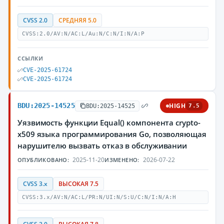
CVSS 2.0
СРЕДНЯЯ 5.0
CVSS:2.0/AV:N/AC:L/Au:N/C:N/I:N/A:P
ССЫЛКИ
CVE-2025-61724
CVE-2025-61724
BDU:2025-14525
HIGH
BDU:2025-14525
7.5
Уязвимость функции Equal() компонента crypto-
x509 языка программирования Go, позволяющая
нарушителю вызвать отказ в обслуживании
2025-11-20
2026-07-22
ОПУБЛИКОВАНО:
ИЗМЕНЕНО:
CVSS 3.x
ВЫСОКАЯ 7.5
CVSS:3.x/AV:N/AC:L/PR:N/UI:N/S:U/C:N/I:N/A:H