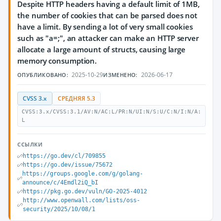
Despite HTTP headers having a default limit of 1MB,
the number of cookies that can be parsed does not
have a limit. By sending a lot of very small cookies
such as "a=;", an attacker can make an HTTP server
allocate a large amount of structs, causing large
memory consumption.
2025-10-29
2026-06-17
ОПУБЛИКОВАНО:
ИЗМЕНЕНО:
CVSS 3.x
СРЕДНЯЯ 5.3
CVSS:3.x/CVSS:3.1/AV:N/AC:L/PR:N/UI:N/S:U/C:N/I:N/A:
L
ССЫЛКИ
https://go.dev/cl/709855
https://go.dev/issue/75672
https://groups.google.com/g/golang-
announce/c/4Emdl2iQ_bI
https://pkg.go.dev/vuln/GO-2025-4012
http://www.openwall.com/lists/oss-
security/2025/10/08/1