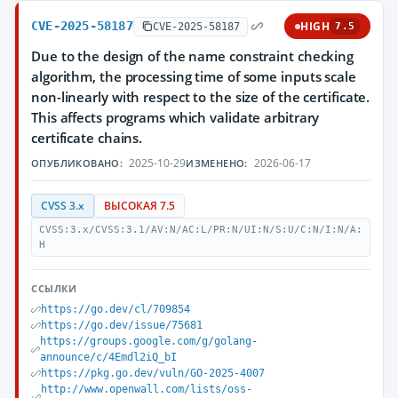
CVE-2025-58187
HIGH
CVE-2025-58187
7.5
Due to the design of the name constraint checking
algorithm, the processing time of some inputs scale
non-linearly with respect to the size of the certificate.
This affects programs which validate arbitrary
certificate chains.
2025-10-29
2026-06-17
ОПУБЛИКОВАНО:
ИЗМЕНЕНО:
CVSS 3.x
ВЫСОКАЯ 7.5
CVSS:3.x/CVSS:3.1/AV:N/AC:L/PR:N/UI:N/S:U/C:N/I:N/A:
H
ССЫЛКИ
https://go.dev/cl/709854
https://go.dev/issue/75681
https://groups.google.com/g/golang-
announce/c/4Emdl2iQ_bI
https://pkg.go.dev/vuln/GO-2025-4007
http://www.openwall.com/lists/oss-