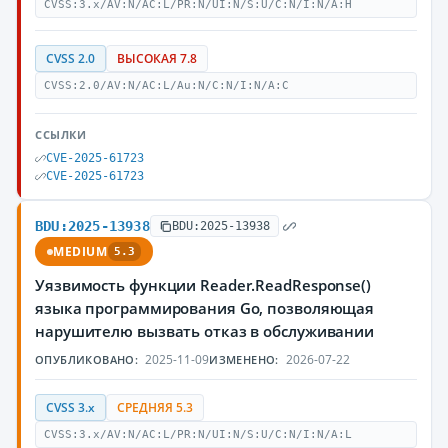
CVSS:3.x/AV:N/AC:L/PR:N/UI:N/S:U/C:N/I:N/A:H
CVSS 2.0
ВЫСОКАЯ 7.8
CVSS:2.0/AV:N/AC:L/Au:N/C:N/I:N/A:C
ССЫЛКИ
CVE-2025-61723
CVE-2025-61723
BDU:2025-13938
BDU:2025-13938
MEDIUM
5.3
Уязвимость функции Reader.ReadResponse()
языка программирования Go, позволяющая
нарушителю вызвать отказ в обслуживании
2025-11-09
2026-07-22
ОПУБЛИКОВАНО:
ИЗМЕНЕНО:
CVSS 3.x
СРЕДНЯЯ 5.3
CVSS:3.x/AV:N/AC:L/PR:N/UI:N/S:U/C:N/I:N/A:L