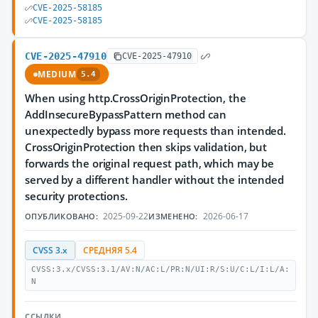
CVE-2025-58185
CVE-2025-58185
CVE-2025-47910
CVE-2025-47910
MEDIUM
5.4
When using http.CrossOriginProtection, the
AddInsecureBypassPattern method can
unexpectedly bypass more requests than intended.
CrossOriginProtection then skips validation, but
forwards the original request path, which may be
served by a different handler without the intended
security protections.
2025-09-22
2026-06-17
ОПУБЛИКОВАНО:
ИЗМЕНЕНО:
CVSS 3.x
СРЕДНЯЯ 5.4
CVSS:3.x/CVSS:3.1/AV:N/AC:L/PR:N/UI:R/S:U/C:L/I:L/A:
N
ССЫЛКИ