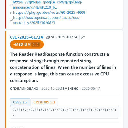
https://groups.google.com/g/golang-
announce/c/4Emdl2iQ_bI
https://pkg.go.dev/vuln/GO-2025-4009
http://www.openwall.com/lists/oss-
security/2025/10/08/1
CVE-2025-61724
CVE-2025-61724
MEDIUM
5.3
The Reader.ReadResponse function constructs a
response string through repeated string
concatenation of lines. When the number of lines in
a response is large, this can cause excessive CPU
consumption.
2025-10-29
2026-06-17
ОПУБЛИКОВАНО:
ИЗМЕНЕНО:
CVSS 3.x
СРЕДНЯЯ 5.3
CVSS:3.x/CVSS:3.1/AV:N/AC:L/PR:N/UI:N/S:U/C:N/I:N/A:
L