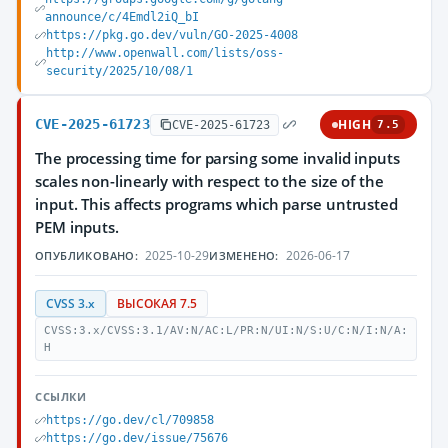
announce/c/4Emdl2iQ_bI
https://pkg.go.dev/vuln/GO-2025-4008
http://www.openwall.com/lists/oss-
security/2025/10/08/1
CVE-2025-61723
HIGH
CVE-2025-61723
7.5
The processing time for parsing some invalid inputs
scales non-linearly with respect to the size of the
input. This affects programs which parse untrusted
PEM inputs.
2025-10-29
2026-06-17
ОПУБЛИКОВАНО:
ИЗМЕНЕНО:
CVSS 3.x
ВЫСОКАЯ 7.5
CVSS:3.x/CVSS:3.1/AV:N/AC:L/PR:N/UI:N/S:U/C:N/I:N/A:
H
ССЫЛКИ
https://go.dev/cl/709858
https://go.dev/issue/75676