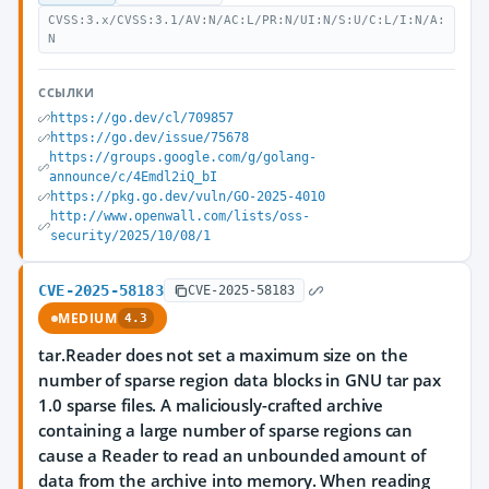
CVSS:3.x/CVSS:3.1/AV:N/AC:L/PR:N/UI:N/S:U/C:L/I:N/A:
N
ССЫЛКИ
https://go.dev/cl/709857
https://go.dev/issue/75678
https://groups.google.com/g/golang-
announce/c/4Emdl2iQ_bI
https://pkg.go.dev/vuln/GO-2025-4010
http://www.openwall.com/lists/oss-
security/2025/10/08/1
CVE-2025-58183
CVE-2025-58183
MEDIUM
4.3
tar.Reader does not set a maximum size on the
number of sparse region data blocks in GNU tar pax
1.0 sparse files. A maliciously-crafted archive
containing a large number of sparse regions can
cause a Reader to read an unbounded amount of
data from the archive into memory. When reading