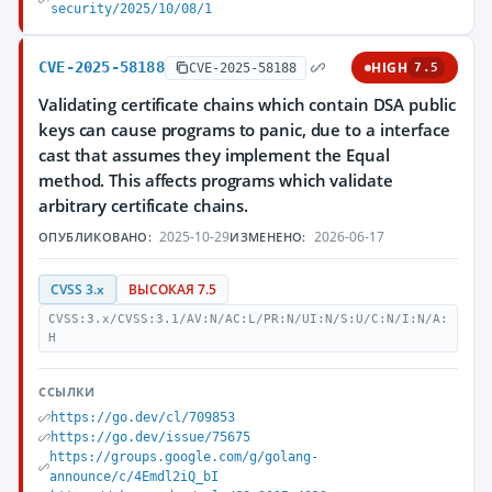
security/2025/10/08/1
CVE-2025-58188
HIGH
CVE-2025-58188
7.5
Validating certificate chains which contain DSA public
keys can cause programs to panic, due to a interface
cast that assumes they implement the Equal
method. This affects programs which validate
arbitrary certificate chains.
2025-10-29
2026-06-17
ОПУБЛИКОВАНО:
ИЗМЕНЕНО:
CVSS 3.x
ВЫСОКАЯ 7.5
CVSS:3.x/CVSS:3.1/AV:N/AC:L/PR:N/UI:N/S:U/C:N/I:N/A:
H
ССЫЛКИ
https://go.dev/cl/709853
https://go.dev/issue/75675
https://groups.google.com/g/golang-
announce/c/4Emdl2iQ_bI