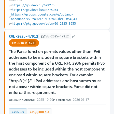
https://go.dev/cl/699275
https://go.dev/issue/75054
https://groups.google.com/g/golang-
announce/c/PtW9VW21NPs/m/DJhMQ-m5AQAJ
https://pkg.go.dev/vuln/GO-2025-3955
CVE-2025-47912
CVE-2025-47912
MEDIUM
5.3
The Parse function permits values other than IPv6
addresses to be included in square brackets within
the host component of a URL. RFC 3986 permits IPv6
addresses to be included within the host component,
enclosed within square brackets. For example:
"http://[::1]/". IPv4 addresses and hostnames must
not appear within square brackets. Parse did not
enforce this requirement.
2025-10-29
2026-06-17
ОПУБЛИКОВАНО:
ИЗМЕНЕНО:
CVSS 3.x
СРЕДНЯЯ 5.3