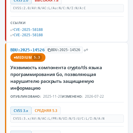
CVSS 2.0
ВЫСОКАЯ 7.8
CVSS:2.0/AV:N/AC:L/Au:N/C:N/I:N/A:C
ССЫЛКИ
CVE-2025-58188
CVE-2025-58188
BDU:2025-14526
BDU:2025-14526
MEDIUM
5.3
Уязвимость компонента crypto/tls языка
программирования Go, позволяющая
нарушителю раскрыть защищаемую
информацию
2025-11-20
2026-07-22
ОПУБЛИКОВАНО:
ИЗМЕНЕНО:
CVSS 3.x
СРЕДНЯЯ 5.3
CVSS:3.x/AV:N/AC:L/PR:N/UI:N/S:U/C:L/I:N/A:N