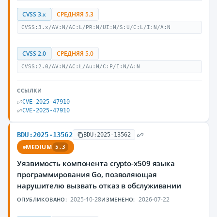
CVSS 3.x
СРЕДНЯЯ 5.3
CVSS:3.x/AV:N/AC:L/PR:N/UI:N/S:U/C:L/I:N/A:N
CVSS 2.0
СРЕДНЯЯ 5.0
CVSS:2.0/AV:N/AC:L/Au:N/C:P/I:N/A:N
ССЫЛКИ
CVE-2025-47910
CVE-2025-47910
BDU:2025-13562
BDU:2025-13562
MEDIUM
5.3
Уязвимость компонента crypto-x509 языка
программирования Go, позволяющая
нарушителю вызвать отказ в обслуживании
2025-10-28
2026-07-22
ОПУБЛИКОВАНО:
ИЗМЕНЕНО: