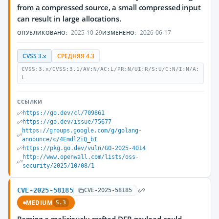
from a compressed source, a small compressed input
can result in large allocations.
2025-10-29
2026-06-17
ОПУБЛИКОВАНО:
ИЗМЕНЕНО:
CVSS 3.x
СРЕДНЯЯ 4.3
CVSS:3.x/CVSS:3.1/AV:N/AC:L/PR:N/UI:R/S:U/C:N/I:N/A:
L
ССЫЛКИ
https://go.dev/cl/709861
https://go.dev/issue/75677
https://groups.google.com/g/golang-
announce/c/4Emdl2iQ_bI
https://pkg.go.dev/vuln/GO-2025-4014
http://www.openwall.com/lists/oss-
security/2025/10/08/1
CVE-2025-58185
CVE-2025-58185
MEDIUM
5.3