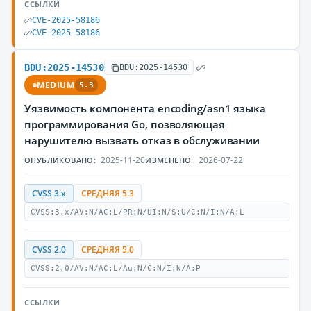
ССЫЛКИ
CVE-2025-58186
CVE-2025-58186
BDU:2025-14530
BDU:2025-14530
MEDIUM
5.3
Уязвимость компонента encoding/asn1 языка
программирования Go, позволяющая
нарушителю вызвать отказ в обслуживании
2025-11-20
2026-07-22
ОПУБЛИКОВАНО:
ИЗМЕНЕНО:
CVSS 3.x
СРЕДНЯЯ 5.3
CVSS:3.x/AV:N/AC:L/PR:N/UI:N/S:U/C:N/I:N/A:L
CVSS 2.0
СРЕДНЯЯ 5.0
CVSS:2.0/AV:N/AC:L/Au:N/C:N/I:N/A:P
ССЫЛКИ