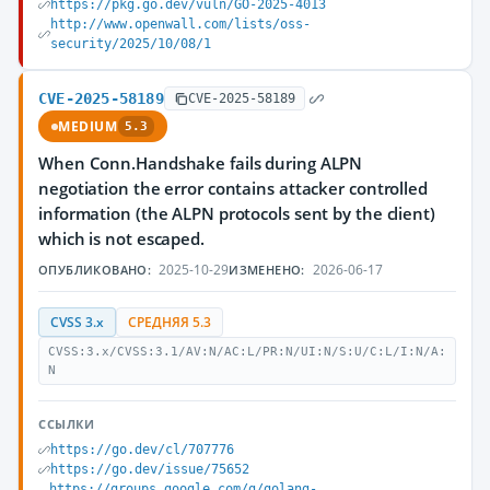
https://pkg.go.dev/vuln/GO-2025-4013
http://www.openwall.com/lists/oss-
security/2025/10/08/1
CVE-2025-58189
CVE-2025-58189
MEDIUM
5.3
When Conn.Handshake fails during ALPN
negotiation the error contains attacker controlled
information (the ALPN protocols sent by the client)
which is not escaped.
2025-10-29
2026-06-17
ОПУБЛИКОВАНО:
ИЗМЕНЕНО:
CVSS 3.x
СРЕДНЯЯ 5.3
CVSS:3.x/CVSS:3.1/AV:N/AC:L/PR:N/UI:N/S:U/C:L/I:N/A:
N
ССЫЛКИ
https://go.dev/cl/707776
https://go.dev/issue/75652
https://groups.google.com/g/golang-