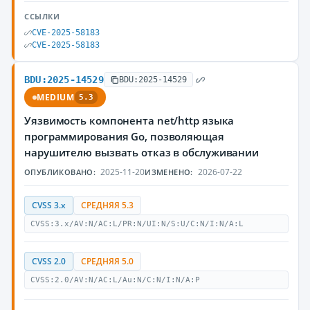
ССЫЛКИ
CVE-2025-58183
CVE-2025-58183
BDU:2025-14529
BDU:2025-14529
MEDIUM
5.3
Уязвимость компонента net/http языка
программирования Go, позволяющая
нарушителю вызвать отказ в обслуживании
2025-11-20
2026-07-22
ОПУБЛИКОВАНО:
ИЗМЕНЕНО:
CVSS 3.x
СРЕДНЯЯ 5.3
CVSS:3.x/AV:N/AC:L/PR:N/UI:N/S:U/C:N/I:N/A:L
CVSS 2.0
СРЕДНЯЯ 5.0
CVSS:2.0/AV:N/AC:L/Au:N/C:N/I:N/A:P