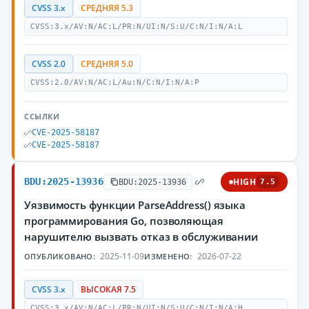
CVSS 3.x
СРЕДНЯЯ 5.3
CVSS:3.x/AV:N/AC:L/PR:N/UI:N/S:U/C:N/I:N/A:L
CVSS 2.0
СРЕДНЯЯ 5.0
CVSS:2.0/AV:N/AC:L/Au:N/C:N/I:N/A:P
ССЫЛКИ
CVE-2025-58187
CVE-2025-58187
BDU:2025-13936
HIGH
BDU:2025-13936
7.5
Уязвимость функции ParseAddress() языка
программирования Go, позволяющая
нарушителю вызвать отказ в обслуживании
2025-11-09
2026-07-22
ОПУБЛИКОВАНО:
ИЗМЕНЕНО:
CVSS 3.x
ВЫСОКАЯ 7.5
CVSS:3.x/AV:N/AC:L/PR:N/UI:N/S:U/C:N/I:N/A:H