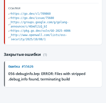
ССЫЛКИ
https://go.dev/cl/709860
https://go.dev/issue/75680
https://groups.google.com/g/golang-
announce/c/4Emdl2iQ_bI
https://pkg.go.dev/vuln/GO-2025-4006
http://www.openwall.com/lists/oss-
security/2025/10/08/1
Закрытые ошибки
(1)
Ошибка #55626
056-debuginfo.brp: ERROR: Files with stripped
.debug_info found, terminating build