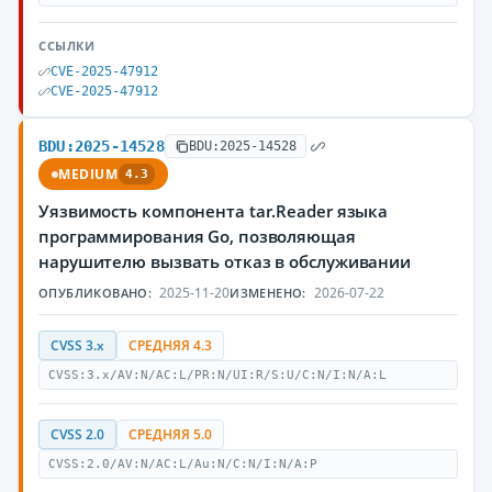
ССЫЛКИ
CVE-2025-47912
CVE-2025-47912
BDU:2025-14528
BDU:2025-14528
MEDIUM
4.3
Уязвимость компонента tar.Reader языка
программирования Go, позволяющая
нарушителю вызвать отказ в обслуживании
2025-11-20
2026-07-22
ОПУБЛИКОВАНО:
ИЗМЕНЕНО:
CVSS 3.x
СРЕДНЯЯ 4.3
CVSS:3.x/AV:N/AC:L/PR:N/UI:R/S:U/C:N/I:N/A:L
CVSS 2.0
СРЕДНЯЯ 5.0
CVSS:2.0/AV:N/AC:L/Au:N/C:N/I:N/A:P