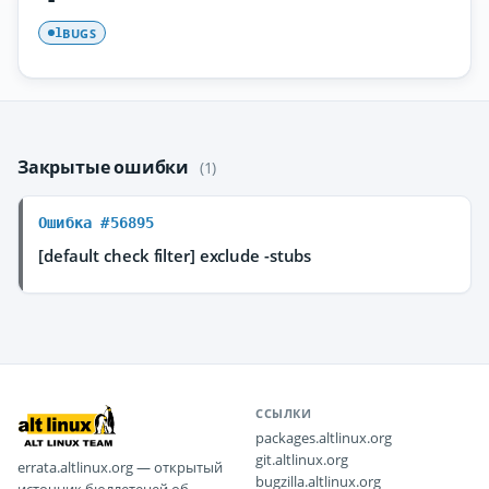
BUGS
1
Закрытые ошибки
(1)
Ошибка #56895
[default check filter] exclude -stubs
ССЫЛКИ
packages.altlinux.org
git.altlinux.org
errata.altlinux.org — открытый
bugzilla.altlinux.org