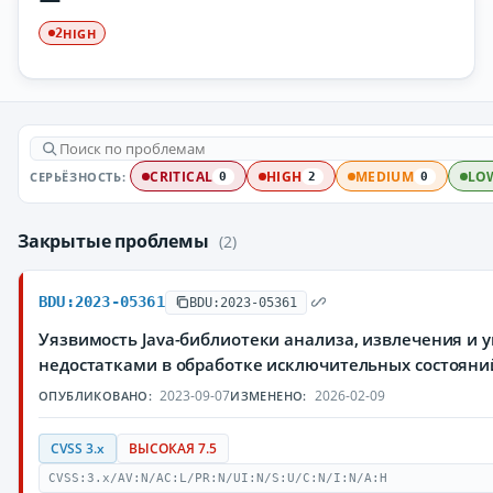
HIGH
2
СЕРЬЁЗНОСТЬ:
CRITICAL
HIGH
MEDIUM
LO
0
2
0
Закрытые проблемы
(2)
BDU:2023-05361
BDU:2023-05361
Уязвимость Java-библиотеки анализа, извлечения и 
недостатками в обработке исключительных состоян
2023-09-07
2026-02-09
ОПУБЛИКОВАНО:
ИЗМЕНЕНО:
CVSS 3.x
ВЫСОКАЯ 7.5
CVSS:3.x/AV:N/AC:L/PR:N/UI:N/S:U/C:N/I:N/A:H