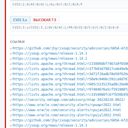
CVSS:2.0/AV:N/AC:L/Au:N/C:N/I:N/A:P
CVSS 3.x
ВЫСОКАЯ 7.5
CVSS:3.x/CVSS:3.1/AV:N/AC:L/PR:N/UI:N/S:U/C:N/I:N/A:H
ССЫЛКИ
https://github.com/jhy/jsoup/security/advisories/GHSA-m72
https://jsoup.org/news/release-1.14.1
https://jsoup.org/news/release-1.14.2
https://lists.apache.org/thread.html/r215009dbf7467a9f650
https://lists.apache.org/thread.html/r377b93d79817ce649e9
https://lists.apache.org/thread.html/r3d71f18adb78e50f626
https://lists.apache.org/thread.html/r50e9c9466c592ca9d70
https://lists.apache.org/thread.html/r685c5235235ad0c26e8
https://lists.apache.org/thread.html/r97404676a5cf591988f
https://lists.apache.org/thread.html/rc3354080fc67fb50b45
https://security.netapp.com/advisory/ntap-20220210-0022/
https://www.oracle.com/security-alerts/cpuapr2022.html
https://www.oracle.com/security-alerts/cpujan2022.html
https://www.oracle.com/security-alerts/cpujul2022.html
https://github.com/jhy/jsoup/security/advisories/GHSA-m72
https://jsoup.org/news/release-1.14.1