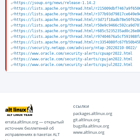
https://jsoup.org/news/release-1.14.2
https://lists.apache.org/thread.html/r215009dbf7467a9f650
https://lists.apache.org/thread.html/r377b93d79817ce649e9
https://lists.apache.org/thread.html/r3d71f18adb78e50f626
https://lists.apache.org/thread.html/r50e9c9466c592ca9d70
https://lists.apache.org/thread.html/r685c5235235ad0c26e8
https://lists.apache.org/thread.html/r97404676a5cf591988f
https://lists.apache.org/thread.html/rc3354080fc67fb50b45
https://security.netapp.com/advisory/ntap-20220210-0022/
https://www.oracle.com/security-alerts/cpuapr2022.html
https://www.oracle.com/security-alerts/cpujan2022.html
https://www.oracle.com/security-alerts/cpujul2022.html
ССЫЛКИ
packages.altlinux.org
git.altlinux.org
errata.altlinux.org — открытый
bugzilla.altlinux.org
источник бюллетеней об
www.altlinux.org
исправлениях в пакетах ALT