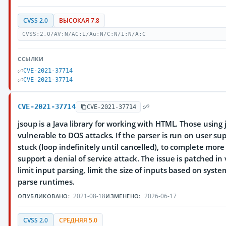
CVSS 2.0
ВЫСОКАЯ 7.8
CVSS:2.0/AV:N/AC:L/Au:N/C:N/I:N/A:C
ССЫЛКИ
CVE-2021-37714
CVE-2021-37714
CVE-2021-37714
CVE-2021-37714
jsoup is a Java library for working with HTML. Those usin
vulnerable to DOS attacks. If the parser is run on user su
stuck (loop indefinitely until cancelled), to complete mor
support a denial of service attack. The issue is patched i
limit input parsing, limit the size of inputs based on sy
parse runtimes.
2021-08-18
2026-06-17
ОПУБЛИКОВАНО:
ИЗМЕНЕНО:
CVSS 2.0
СРЕДНЯЯ 5.0