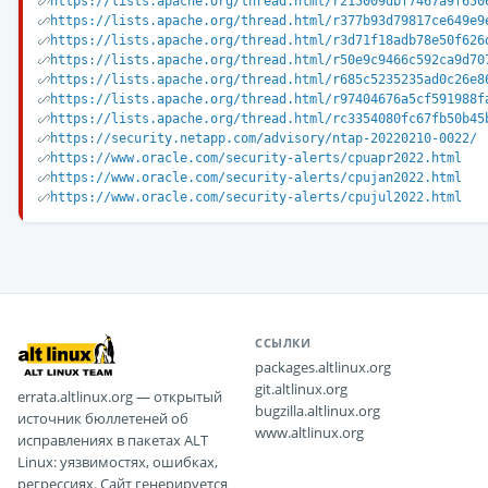
https://lists.apache.org/thread.html/r215009dbf7467a9f650
https://lists.apache.org/thread.html/r377b93d79817ce649e9
https://lists.apache.org/thread.html/r3d71f18adb78e50f626
https://lists.apache.org/thread.html/r50e9c9466c592ca9d70
https://lists.apache.org/thread.html/r685c5235235ad0c26e8
https://lists.apache.org/thread.html/r97404676a5cf591988f
https://lists.apache.org/thread.html/rc3354080fc67fb50b45
https://security.netapp.com/advisory/ntap-20220210-0022/
https://www.oracle.com/security-alerts/cpuapr2022.html
https://www.oracle.com/security-alerts/cpujan2022.html
https://www.oracle.com/security-alerts/cpujul2022.html
ССЫЛКИ
packages.altlinux.org
git.altlinux.org
errata.altlinux.org — открытый
bugzilla.altlinux.org
источник бюллетеней об
www.altlinux.org
исправлениях в пакетах ALT
Linux: уязвимостях, ошибках,
регрессиях. Сайт генерируется