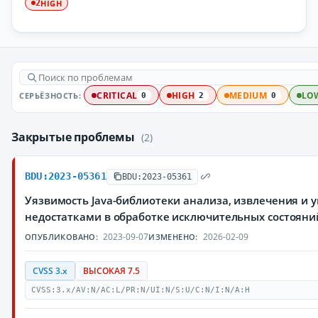
HIGH
2
СЕРЬЁЗНОСТЬ:
CRITICAL
HIGH
MEDIUM
LO
0
2
0
Закрытые проблемы
(2)
BDU:2023-05361
BDU:2023-05361
Уязвимость Java-библиотеки анализа, извлечения и 
недостатками в обработке исключительных состоян
2023-09-07
2026-02-09
ОПУБЛИКОВАНО:
ИЗМЕНЕНО:
CVSS 3.x
ВЫСОКАЯ 7.5
CVSS:3.x/AV:N/AC:L/PR:N/UI:N/S:U/C:N/I:N/A:H