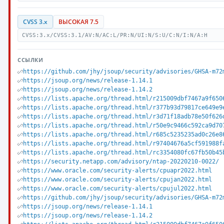
CVSS 3.x
ВЫСОКАЯ 7.5
CVSS:3.x/CVSS:3.1/AV:N/AC:L/PR:N/UI:N/S:U/C:N/I:N/A:H
ССЫЛКИ
https://github.com/jhy/jsoup/security/advisories/GHSA-m72
https://jsoup.org/news/release-1.14.1
https://jsoup.org/news/release-1.14.2
https://lists.apache.org/thread.html/r215009dbf7467a9f650
https://lists.apache.org/thread.html/r377b93d79817ce649e9
https://lists.apache.org/thread.html/r3d71f18adb78e50f626
https://lists.apache.org/thread.html/r50e9c9466c592ca9d70
https://lists.apache.org/thread.html/r685c5235235ad0c26e8
https://lists.apache.org/thread.html/r97404676a5cf591988f
https://lists.apache.org/thread.html/rc3354080fc67fb50b45
https://security.netapp.com/advisory/ntap-20220210-0022/
https://www.oracle.com/security-alerts/cpuapr2022.html
https://www.oracle.com/security-alerts/cpujan2022.html
https://www.oracle.com/security-alerts/cpujul2022.html
https://github.com/jhy/jsoup/security/advisories/GHSA-m72
https://jsoup.org/news/release-1.14.1
https://jsoup.org/news/release-1.14.2