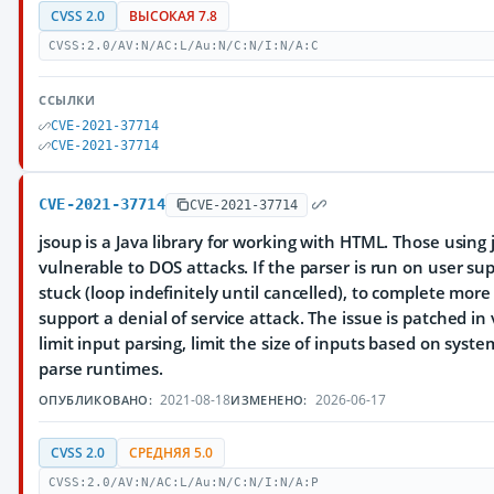
CVSS 2.0
ВЫСОКАЯ 7.8
CVSS:2.0/AV:N/AC:L/Au:N/C:N/I:N/A:C
ССЫЛКИ
CVE-2021-37714
CVE-2021-37714
CVE-2021-37714
CVE-2021-37714
jsoup is a Java library for working with HTML. Those usin
vulnerable to DOS attacks. If the parser is run on user su
stuck (loop indefinitely until cancelled), to complete mor
support a denial of service attack. The issue is patched i
limit input parsing, limit the size of inputs based on sy
parse runtimes.
2021-08-18
2026-06-17
ОПУБЛИКОВАНО:
ИЗМЕНЕНО:
CVSS 2.0
СРЕДНЯЯ 5.0
CVSS:2.0/AV:N/AC:L/Au:N/C:N/I:N/A:P