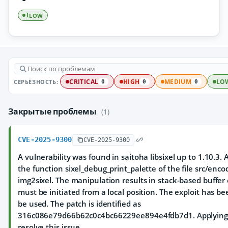
LOW
1
СЕРЬЁЗНОСТЬ:
CRITICAL
HIGH
MEDIUM
LO
0
0
0
Закрытые проблемы
(1)
CVE-2025-9300
CVE-2025-9300
A vulnerability was found in saitoha libsixel up to 1.10.3. A
the function sixel_debug_print_palette of the file src/enc
img2sixel. The manipulation results in stack-based buffer
must be initiated from a local position. The exploit has 
be used. The patch is identified as
316c086e79d66b62c0c4bc66229ee894e4fdb7d1. Applying a
resolve this issue.