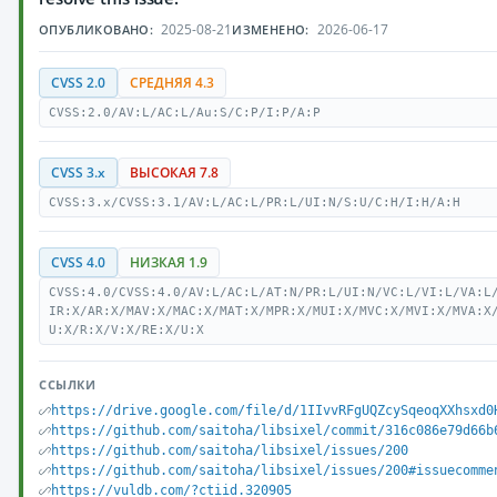
2025-08-21
2026-06-17
ОПУБЛИКОВАНО:
ИЗМЕНЕНО:
CVSS 2.0
СРЕДНЯЯ 4.3
CVSS:2.0/AV:L/AC:L/Au:S/C:P/I:P/A:P
CVSS 3.x
ВЫСОКАЯ 7.8
CVSS:3.x/CVSS:3.1/AV:L/AC:L/PR:L/UI:N/S:U/C:H/I:H/A:H
CVSS 4.0
НИЗКАЯ 1.9
CVSS:4.0/CVSS:4.0/AV:L/AC:L/AT:N/PR:L/UI:N/VC:L/VI:L/VA:L
IR:X/AR:X/MAV:X/MAC:X/MAT:X/MPR:X/MUI:X/MVC:X/MVI:X/MVA:X
U:X/R:X/V:X/RE:X/U:X
ССЫЛКИ
https://drive.google.com/file/d/1IIvvRFgUQZcySqeoqXXhsxd0
https://github.com/saitoha/libsixel/commit/316c086e79d66b
https://github.com/saitoha/libsixel/issues/200
https://github.com/saitoha/libsixel/issues/200#issuecomme
https://vuldb.com/?ctiid.320905