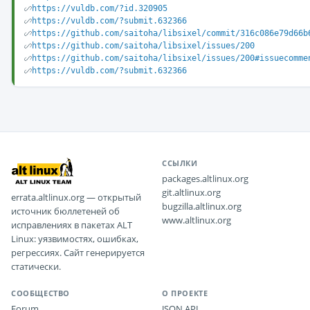
https://vuldb.com/?id.320905
https://vuldb.com/?submit.632366
https://github.com/saitoha/libsixel/commit/316c086e79d66b
https://github.com/saitoha/libsixel/issues/200
https://github.com/saitoha/libsixel/issues/200#issuecomme
https://vuldb.com/?submit.632366
ССЫЛКИ
packages.altlinux.org
git.altlinux.org
errata.altlinux.org — открытый
bugzilla.altlinux.org
источник бюллетеней об
www.altlinux.org
исправлениях в пакетах ALT
Linux: уязвимостях, ошибках,
регрессиях. Сайт генерируется
статически.
СООБЩЕСТВО
О ПРОЕКТЕ
Forum
JSON API