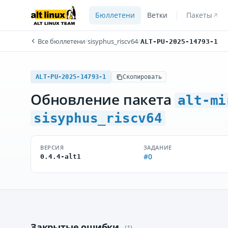
Бюллетени
Ветки
Пакеты
Все бюллетени
/
sisyphus_riscv64
/
ALT-PU-2025-14793-1
ALT-PU-2025-14793-1
Скопировать
Обновление пакета
alt-mi
sisyphus_riscv64
ВЕРСИЯ
ЗАДАНИЕ
#0
0.4.4-alt1
Закрытые ошибки
(1)