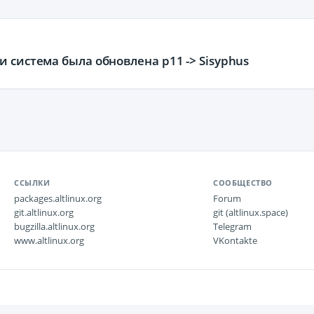
 система была обновлена p11 -> Sisyphus
ССЫЛКИ
СООБЩЕСТВО
packages.altlinux.org
Forum
git.altlinux.org
git (altlinux.space)
bugzilla.altlinux.org
Telegram
www.altlinux.org
VKontakte