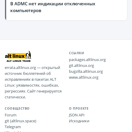
В ADMC нет индикации отключенных
компьютеров
ССЫЛКИ
packages.altlinux.org
git.altlinux.org
errata.altlinux.org — открытый
bugzilla.altlinux.org
источник бюллетеней об
www.altlinux.org
исправлениях в пакетах ALT
Linux: уязвимостях, ошибках,
регрессиях. Сайт генерируется
статически.
СООБЩЕСТВО
О ПРОЕКТЕ
Forum
JSON API
git (altlinux.space)
Исходники
Telegram