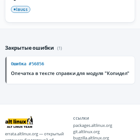
BUGS
1
Закрытые ошибки
(1)
Ошибка #56856
Опечатка в тексте справки для модуля "Копидел"
ССЫЛКИ
packages.altlinux.org
git.altlinux.org
errata.altlinux.org — открытый
bugzilla.altlinux.org