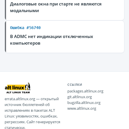
Диалоговые окна при старте не являются
модальными
Ошибка #56740
В ADMC нет индикации отключенных
компьютеров
ССЫЛКИ
packages.altlinux.org
git.altlinux.org
errata.altlinux.org — открытый
bugzilla.altlinux.org
источник бюллетеней об
www.altlinux.org
исправлениях в пакетах ALT
Linux: уязвимостях, ошибках,
регрессиях. Сайт генерируется
статически.