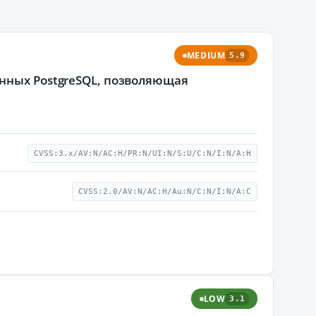
MEDIUM
5.9
анных PostgreSQL, позволяющая
CVSS:3.x/AV:N/AC:H/PR:N/UI:N/S:U/C:N/I:N/A:H
CVSS:2.0/AV:N/AC:H/Au:N/C:N/I:N/A:C
LOW
3.1