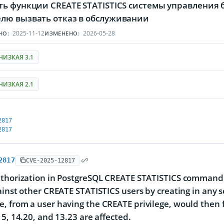
ть функции CREATE STATISTICS системы управления 
лю вызвать отказ в обслуживании
2025-11-12
2026-05-28
НО:
ИЗМЕНЕНО:
НИЗКАЯ 3.1
НИЗКАЯ 2.1
2817
2817
2817
CVE-2025-12817
thorization in PostgreSQL CREATE STATISTICS command a
ainst other CREATE STATISTICS users by creating in any 
 from a user having the CREATE privilege, would then fa
15, 14.20, and 13.23 are affected.