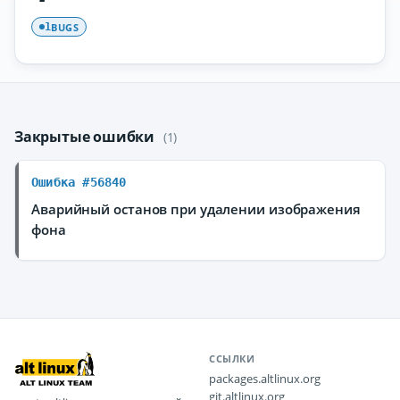
BUGS
1
Закрытые ошибки
(1)
Ошибка #56840
Аварийный останов при удалении изображения
фона
ССЫЛКИ
packages.altlinux.org
git.altlinux.org