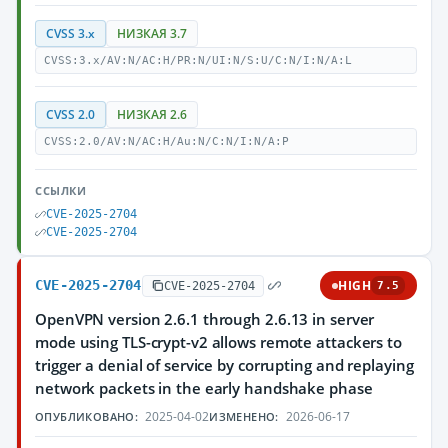
CVSS 3.x
НИЗКАЯ 3.7
CVSS:3.x/AV:N/AC:H/PR:N/UI:N/S:U/C:N/I:N/A:L
CVSS 2.0
НИЗКАЯ 2.6
CVSS:2.0/AV:N/AC:H/Au:N/C:N/I:N/A:P
ССЫЛКИ
CVE-2025-2704
CVE-2025-2704
CVE-2025-2704
HIGH
CVE-2025-2704
7.5
OpenVPN version 2.6.1 through 2.6.13 in server
mode using TLS-crypt-v2 allows remote attackers to
trigger a denial of service by corrupting and replaying
network packets in the early handshake phase
2025-04-02
2026-06-17
ОПУБЛИКОВАНО:
ИЗМЕНЕНО: