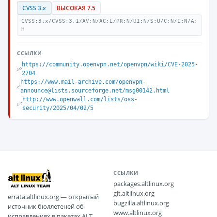
CVSS 3.x
ВЫСОКАЯ 7.5
CVSS:3.x/CVSS:3.1/AV:N/AC:L/PR:N/UI:N/S:U/C:N/I:N/A:
H
ССЫЛКИ
https://community.openvpn.net/openvpn/wiki/CVE-2025-
2704
https://www.mail-archive.com/openvpn-
announce@lists.sourceforge.net/msg00142.html
http://www.openwall.com/lists/oss-
security/2025/04/02/5
ССЫЛКИ
packages.altlinux.org
git.altlinux.org
errata.altlinux.org — открытый
bugzilla.altlinux.org
источник бюллетеней об
www.altlinux.org
исправлениях в пакетах ALT