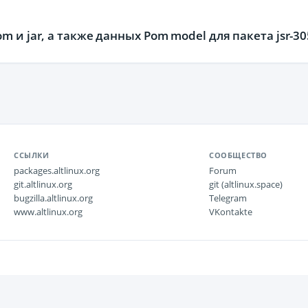
 и jar, а также данных Pom model для пакета jsr-30
ССЫЛКИ
СООБЩЕСТВО
packages.altlinux.org
Forum
git.altlinux.org
git (altlinux.space)
bugzilla.altlinux.org
Telegram
www.altlinux.org
VKontakte