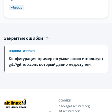
BUGS
1
Закрытые ошибки
(1)
Ошибка #55989
Конфигурация-пример по умолчанию использует
git://github.com, который давно недоступен
ССЫЛКИ
packages.altlinux.org
git.altlinux.org