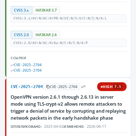
CVSS 3.x
НИЗКАЯ 3.7
CVSS:3.x/AV:N/AC:H/PR:N/UI:N/S:U/C:N/I:N/A:L
CVSS 2.0
НИЗКАЯ 2.6
CVSS:2.0/AV:N/AC:H/Au:N/C:N/I:N/A:P
ССЫЛКИ
CVE-2025-2704
CVE-2025-2704
CVE-2025-2704
HIGH
CVE-2025-2704
7.5
OpenVPN version 2.6.1 through 2.6.13 in server
mode using TLS-crypt-v2 allows remote attackers to
trigger a denial of service by corrupting and replaying
network packets in the early handshake phase
2025-04-02
2026-06-17
ОПУБЛИКОВАНО:
ИЗМЕНЕНО: