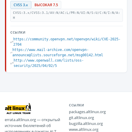
CVSS 3.x
ВЫСОКАЯ 7.5
CVSS:3.x/CVSS:3.1/AV:N/AC:L/PR:N/UI:N/S:U/C:N/I:N/A:
H
ССЫЛКИ
https://community.openvpn.net/openvpn/wiki/CVE-2025-
2704
https://www.mail-archive.com/openvpn-
announce@lists.sourceforge.net/msg00142.html
http://www.openwall.com/lists/oss-
security/2025/04/02/5
ССЫЛКИ
packages.altlinux.org
git.altlinux.org
errata.altlinux.org — открытый
bugzilla.altlinux.org
источник бюллетеней об
www.altlinux.org
исправлениях в пакетах ALT