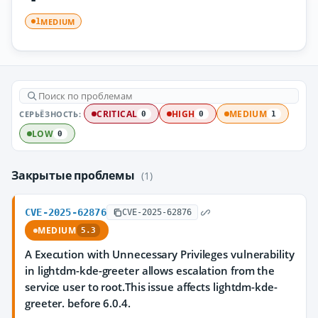
MEDIUM
1
СЕРЬЁЗНОСТЬ:
CRITICAL
HIGH
MEDIUM
0
0
1
LOW
0
Закрытые проблемы
(1)
CVE-2025-62876
CVE-2025-62876
MEDIUM
5.3
A Execution with Unnecessary Privileges vulnerability
in lightdm-kde-greeter allows escalation from the
service user to root.This issue affects lightdm-kde-
greeter. before 6.0.4.