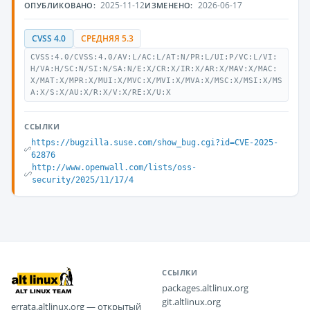
2025-11-12
2026-06-17
ОПУБЛИКОВАНО:
ИЗМЕНЕНО:
CVSS 4.0
СРЕДНЯЯ 5.3
CVSS:4.0/CVSS:4.0/AV:L/AC:L/AT:N/PR:L/UI:P/VC:L/VI:
H/VA:H/SC:N/SI:N/SA:N/E:X/CR:X/IR:X/AR:X/MAV:X/MAC:
X/MAT:X/MPR:X/MUI:X/MVC:X/MVI:X/MVA:X/MSC:X/MSI:X/MS
A:X/S:X/AU:X/R:X/V:X/RE:X/U:X
ССЫЛКИ
https://bugzilla.suse.com/show_bug.cgi?id=CVE-2025-
62876
http://www.openwall.com/lists/oss-
security/2025/11/17/4
ССЫЛКИ
packages.altlinux.org
git.altlinux.org
errata.altlinux.org — открытый