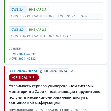
CVSS 3.x
НИЗКАЯ 3.7
CVSS:3.x/AV:N/AC:H/PR:N/UI:N/S:U/C:N/I:L/A:N
CVSS 2.0
НИЗКАЯ 2.6
CVSS:2.0/AV:N/AC:H/Au:N/C:N/I:P/A:N
ССЫЛКИ
CVE-2024-42332
CVE-2024-42332
BDU:2024-10774
BDU:2024-10774
CRITICAL
9.1
Уязвимость сервера универсальной системы
мониторинга Zabbix, позволяющая нарушителю
получить несанкционированный доступ к
защищаемой информации
2025-05-05
2026-02-15
ОПУБЛИКОВАНО:
ИЗМЕНЕНО: