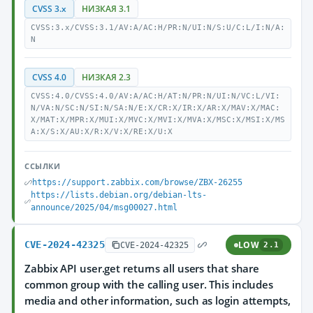
CVSS 3.x
НИЗКАЯ 3.1
CVSS:3.x/CVSS:3.1/AV:A/AC:H/PR:N/UI:N/S:U/C:L/I:N/A:
N
CVSS 4.0
НИЗКАЯ 2.3
CVSS:4.0/CVSS:4.0/AV:A/AC:H/AT:N/PR:N/UI:N/VC:L/VI:
N/VA:N/SC:N/SI:N/SA:N/E:X/CR:X/IR:X/AR:X/MAV:X/MAC:
X/MAT:X/MPR:X/MUI:X/MVC:X/MVI:X/MVA:X/MSC:X/MSI:X/MS
A:X/S:X/AU:X/R:X/V:X/RE:X/U:X
ССЫЛКИ
https://support.zabbix.com/browse/ZBX-26255
https://lists.debian.org/debian-lts-
announce/2025/04/msg00027.html
CVE-2024-42325
LOW
CVE-2024-42325
2.1
Zabbix API user.get returns all users that share
common group with the calling user. This includes
media and other information, such as login attempts,