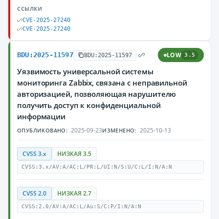
ССЫЛКИ
CVE-2025-27240
CVE-2025-27240
BDU:2025-11597
LOW
BDU:2025-11597
3.5
Уязвимость универсальной системы
мониторинга Zabbix, связана с неправильной
авторизацией, позволяющая нарушителю
получить доступ к конфиденциальной
информации
2025-09-23
2025-10-13
ОПУБЛИКОВАНО:
ИЗМЕНЕНО:
CVSS 3.x
НИЗКАЯ 3.5
CVSS:3.x/AV:A/AC:L/PR:L/UI:N/S:U/C:L/I:N/A:N
CVSS 2.0
НИЗКАЯ 2.7
CVSS:2.0/AV:A/AC:L/Au:S/C:P/I:N/A:N