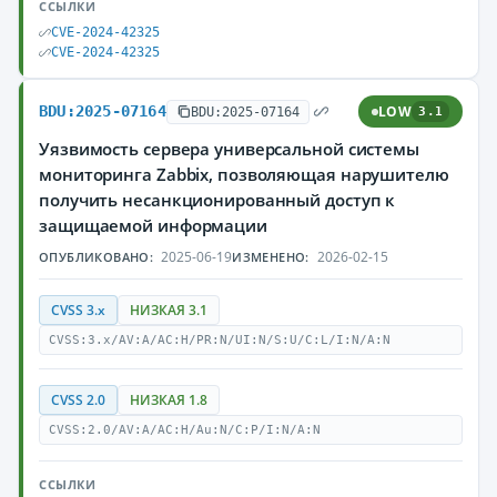
ССЫЛКИ
CVE-2024-42325
CVE-2024-42325
BDU:2025-07164
LOW
BDU:2025-07164
3.1
Уязвимость сервера универсальной системы
мониторинга Zabbix, позволяющая нарушителю
получить несанкционированный доступ к
защищаемой информации
2025-06-19
2026-02-15
ОПУБЛИКОВАНО:
ИЗМЕНЕНО:
CVSS 3.x
НИЗКАЯ 3.1
CVSS:3.x/AV:A/AC:H/PR:N/UI:N/S:U/C:L/I:N/A:N
CVSS 2.0
НИЗКАЯ 1.8
CVSS:2.0/AV:A/AC:H/Au:N/C:P/I:N/A:N
ССЫЛКИ