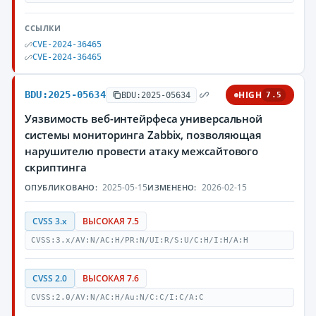
ССЫЛКИ
CVE-2024-36465
CVE-2024-36465
BDU:2025-05634
HIGH
BDU:2025-05634
7.5
Уязвимость веб-интейрфеса универсальной
системы мониторинга Zabbix, позволяющая
нарушителю провести атаку межсайтового
скриптинга
2025-05-15
2026-02-15
ОПУБЛИКОВАНО:
ИЗМЕНЕНО:
CVSS 3.x
ВЫСОКАЯ 7.5
CVSS:3.x/AV:N/AC:H/PR:N/UI:R/S:U/C:H/I:H/A:H
CVSS 2.0
ВЫСОКАЯ 7.6
CVSS:2.0/AV:N/AC:H/Au:N/C:C/I:C/A:C