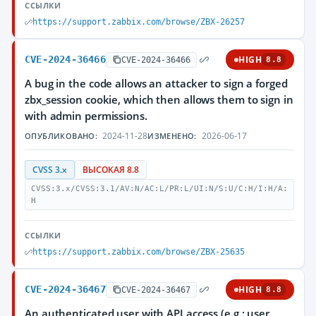
ССЫЛКИ
https://support.zabbix.com/browse/ZBX-26257
CVE-2024-36466
HIGH
CVE-2024-36466
8.8
A bug in the code allows an attacker to sign a forged
zbx_session cookie, which then allows them to sign in
with admin permissions.
2024-11-28
2026-06-17
ОПУБЛИКОВАНО:
ИЗМЕНЕНО:
CVSS 3.x
ВЫСОКАЯ 8.8
CVSS:3.x/CVSS:3.1/AV:N/AC:L/PR:L/UI:N/S:U/C:H/I:H/A:
H
ССЫЛКИ
https://support.zabbix.com/browse/ZBX-25635
CVE-2024-36467
HIGH
CVE-2024-36467
8.8
An authenticated user with API access (e.g.: user