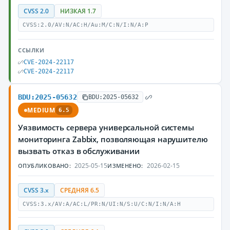
CVSS 2.0
НИЗКАЯ 1.7
CVSS:2.0/AV:N/AC:H/Au:M/C:N/I:N/A:P
ССЫЛКИ
CVE-2024-22117
CVE-2024-22117
BDU:2025-05632
BDU:2025-05632
MEDIUM
6.5
Уязвимость сервера универсальной системы
мониторинга Zabbix, позволяющая нарушителю
вызвать отказ в обслуживании
2025-05-15
2026-02-15
ОПУБЛИКОВАНО:
ИЗМЕНЕНО:
CVSS 3.x
СРЕДНЯЯ 6.5
CVSS:3.x/AV:A/AC:L/PR:N/UI:N/S:U/C:N/I:N/A:H