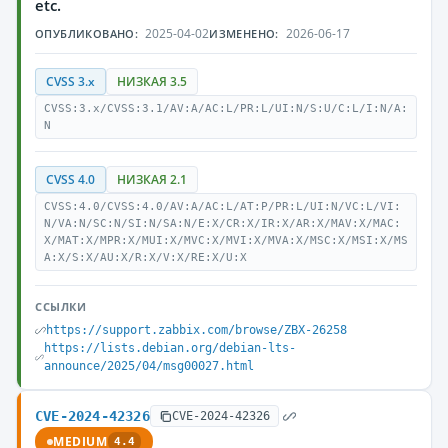
etc.
2025-04-02
2026-06-17
ОПУБЛИКОВАНО:
ИЗМЕНЕНО:
CVSS 3.x
НИЗКАЯ 3.5
CVSS:3.x/CVSS:3.1/AV:A/AC:L/PR:L/UI:N/S:U/C:L/I:N/A:
N
CVSS 4.0
НИЗКАЯ 2.1
CVSS:4.0/CVSS:4.0/AV:A/AC:L/AT:P/PR:L/UI:N/VC:L/VI:
N/VA:N/SC:N/SI:N/SA:N/E:X/CR:X/IR:X/AR:X/MAV:X/MAC:
X/MAT:X/MPR:X/MUI:X/MVC:X/MVI:X/MVA:X/MSC:X/MSI:X/MS
A:X/S:X/AU:X/R:X/V:X/RE:X/U:X
ССЫЛКИ
https://support.zabbix.com/browse/ZBX-26258
https://lists.debian.org/debian-lts-
announce/2025/04/msg00027.html
CVE-2024-42326
CVE-2024-42326
MEDIUM
4.4