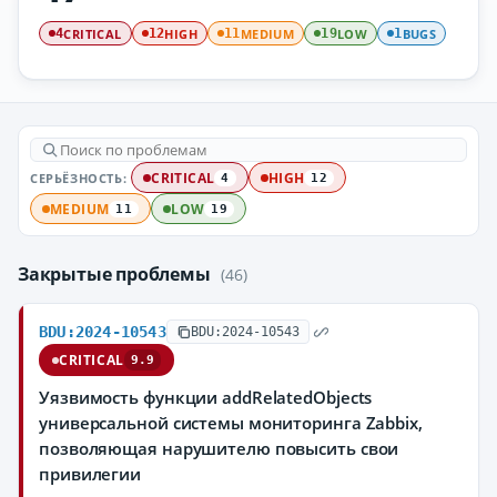
CRITICAL
HIGH
MEDIUM
LOW
BUGS
4
12
11
19
1
СЕРЬЁЗНОСТЬ:
CRITICAL
HIGH
4
12
MEDIUM
LOW
11
19
Закрытые проблемы
(46)
BDU:2024-10543
BDU:2024-10543
CRITICAL
9.9
Уязвимость функции addRelatedObjects
универсальной системы мониторинга Zabbix,
позволяющая нарушителю повысить свои
привилегии