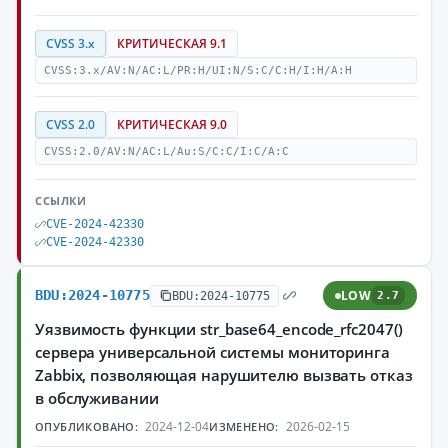
CVSS 3.x
КРИТИЧЕСКАЯ 9.1
CVSS:3.x/AV:N/AC:L/PR:H/UI:N/S:C/C:H/I:H/A:H
CVSS 2.0
КРИТИЧЕСКАЯ 9.0
CVSS:2.0/AV:N/AC:L/Au:S/C:C/I:C/A:C
ССЫЛКИ
CVE-2024-42330
CVE-2024-42330
BDU:2024-10775
LOW
BDU:2024-10775
2.7
Уязвимость функции str_base64_encode_rfc2047()
сервера универсальной системы мониторинга
Zabbix, позволяющая нарушителю вызвать отказ
в обслуживании
2024-12-04
2026-02-15
ОПУБЛИКОВАНО:
ИЗМЕНЕНО: