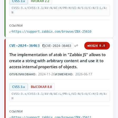
CVSS 3.x
НИЗКАЯ 2.2
CVSS:3.x/CVSS:3.1/AV:N/AC:H/PR:H/UI:N/S:U/C:N/I:L/A:
N
ССЫЛКИ
https://support.zabbix.com/browse/ZBX-25610
CVE-2024-36463
HIGH
CVE-2024-36463
8.8
The implementation of atob in "Zabbix JS" allows to
create a string with arbitrary content and use it to
access internal properties of objects.
2024-11-26
2026-06-17
ОПУБЛИКОВАНО:
ИЗМЕНЕНО:
CVSS 3.x
ВЫСОКАЯ 8.8
CVSS:3.x/CVSS:3.1/AV:N/AC:L/PR:L/UI:N/S:U/C:H/I:H/A:
H
ССЫЛКИ
https://support.zabbix.com/browse/ZBX-25611