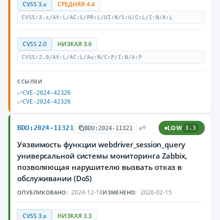
CVSS 3.x
СРЕДНЯЯ 4.4
CVSS:3.x/AV:L/AC:L/PR:L/UI:N/S:U/C:L/I:N/A:L
CVSS 2.0
НИЗКАЯ 3.6
CVSS:2.0/AV:L/AC:L/Au:N/C:P/I:N/A:P
ССЫЛКИ
CVE-2024-42326
CVE-2024-42326
BDU:2024-11321
LOW
BDU:2024-11321
3.3
Уязвимость функции webdriver_session_query
универсальной системы мониторинга Zabbix,
позволяющая нарушителю вызвать отказ в
обслуживании (DoS)
2024-12-18
2026-02-15
ОПУБЛИКОВАНО:
ИЗМЕНЕНО:
CVSS 3.x
НИЗКАЯ 3.3