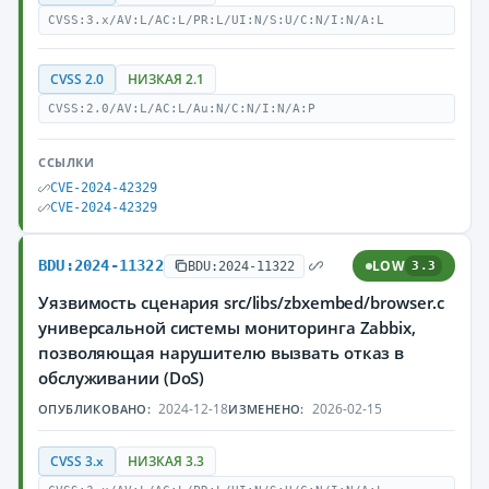
CVSS:3.x/AV:L/AC:L/PR:L/UI:N/S:U/C:N/I:N/A:L
CVSS 2.0
НИЗКАЯ 2.1
CVSS:2.0/AV:L/AC:L/Au:N/C:N/I:N/A:P
ССЫЛКИ
CVE-2024-42329
CVE-2024-42329
BDU:2024-11322
LOW
BDU:2024-11322
3.3
Уязвимость сценария src/libs/zbxembed/browser.c
универсальной системы мониторинга Zabbix,
позволяющая нарушителю вызвать отказ в
обслуживании (DoS)
2024-12-18
2026-02-15
ОПУБЛИКОВАНО:
ИЗМЕНЕНО:
CVSS 3.x
НИЗКАЯ 3.3