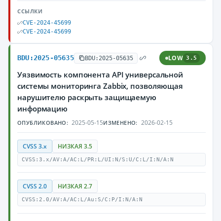
ССЫЛКИ
CVE-2024-45699
CVE-2024-45699
BDU:2025-05635
LOW
BDU:2025-05635
3.5
Уязвимость компонента API универсальной
системы мониторинга Zabbix, позволяющая
нарушителю раскрыть защищаемую
информацию
2025-05-15
2026-02-15
ОПУБЛИКОВАНО:
ИЗМЕНЕНО:
CVSS 3.x
НИЗКАЯ 3.5
CVSS:3.x/AV:A/AC:L/PR:L/UI:N/S:U/C:L/I:N/A:N
CVSS 2.0
НИЗКАЯ 2.7
CVSS:2.0/AV:A/AC:L/Au:S/C:P/I:N/A:N