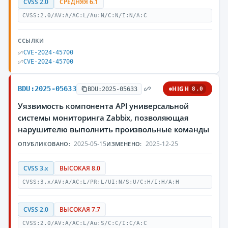
CVSS 2.0
СРЕДНЯЯ 6.1
CVSS:2.0/AV:A/AC:L/Au:N/C:N/I:N/A:C
ССЫЛКИ
CVE-2024-45700
CVE-2024-45700
BDU:2025-05633
HIGH
BDU:2025-05633
8.0
Уязвимость компонента API универсальной
системы мониторинга Zabbix, позволяющая
нарушителю выполнить произвольные команды
2025-05-15
2025-12-25
ОПУБЛИКОВАНО:
ИЗМЕНЕНО:
CVSS 3.x
ВЫСОКАЯ 8.0
CVSS:3.x/AV:A/AC:L/PR:L/UI:N/S:U/C:H/I:H/A:H
CVSS 2.0
ВЫСОКАЯ 7.7
CVSS:2.0/AV:A/AC:L/Au:S/C:C/I:C/A:C