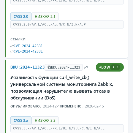
CVSS:3.x/AV:L/AC:L/PR:L/UI:N/S:U/C:N/I:N/A:L
CVSS 2.0
НИЗКАЯ 2.1
CVSS:2.0/AV:L/AC:L/Au:N/C:N/I:N/A:P
ССЫЛКИ
CVE-2024-42331
CVE-2024-42331
BDU:2024-11323
LOW
BDU:2024-11323
3.3
Уязвимость функции curl_write_cb()
универсальной системы мониторинга Zabbix,
позволяющая нарушителю вызвать отказ в
обслуживании (DoS)
2024-12-18
2026-02-15
ОПУБЛИКОВАНО:
ИЗМЕНЕНО:
CVSS 3.x
НИЗКАЯ 3.3
CVSS:3.x/AV:L/AC:L/PR:L/UI:N/S:U/C:N/I:N/A:L