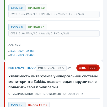
CVSS 3.x
НИЗКАЯ 3.0
CVSS:3.x/AV:N/AC:H/PR:H/UI:N/S:C/C:L/I:N/A:N
CVSS 2.0
НИЗКАЯ 2.1
CVSS:2.0/AV:N/AC:H/Au:S/C:P/I:N/A:N
ССЫЛКИ
CVE-2024-36468
CVE-2024-36468
BDU:2024-10777
HIGH
BDU:2024-10777
7.5
Уязвимость интерфейса универсальной системы
мониторинга Zabbix, позволяющая нарушителю
повысить свои привилегии
2024-12-04
2026-02-15
ОПУБЛИКОВАНО:
ИЗМЕНЕНО:
CVSS 3.x
ВЫСОКАЯ 7.5