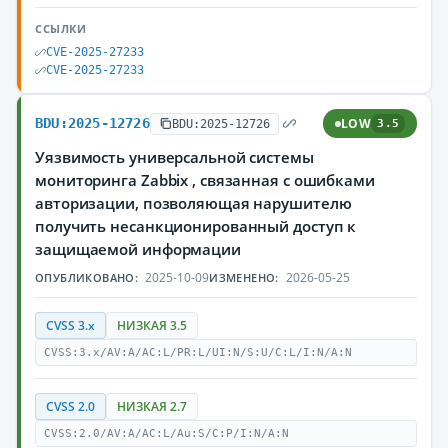
ССЫЛКИ
CVE-2025-27233
CVE-2025-27233
BDU:2025-12726
LOW
BDU:2025-12726
3.5
Уязвимость универсальной системы
мониторинга Zabbix , связанная с ошибками
авторизации, позволяющая нарушителю
получить несанкционированный доступ к
защищаемой информации
2025-10-09
2026-05-25
ОПУБЛИКОВАНО:
ИЗМЕНЕНО:
CVSS 3.x
НИЗКАЯ 3.5
CVSS:3.x/AV:A/AC:L/PR:L/UI:N/S:U/C:L/I:N/A:N
CVSS 2.0
НИЗКАЯ 2.7
CVSS:2.0/AV:A/AC:L/Au:S/C:P/I:N/A:N