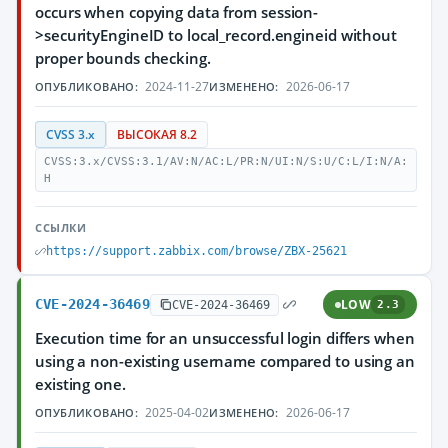
occurs when copying data from session-
>securityEngineID to local_record.engineid without
proper bounds checking.
2024-11-27
2026-06-17
ОПУБЛИКОВАНО:
ИЗМЕНЕНО:
CVSS 3.x
ВЫСОКАЯ 8.2
CVSS:3.x/CVSS:3.1/AV:N/AC:L/PR:N/UI:N/S:U/C:L/I:N/A:
H
ССЫЛКИ
https://support.zabbix.com/browse/ZBX-25621
CVE-2024-36469
LOW
CVE-2024-36469
2.3
Execution time for an unsuccessful login differs when
using a non-existing username compared to using an
existing one.
2025-04-02
2026-06-17
ОПУБЛИКОВАНО:
ИЗМЕНЕНО: