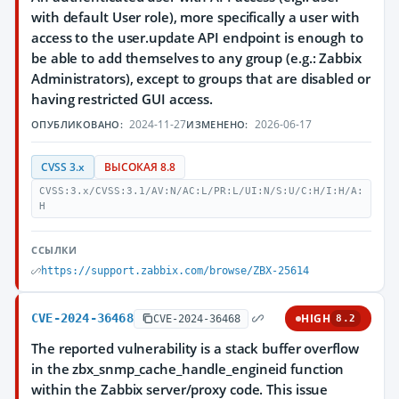
with default User role), more specifically a user with
access to the user.update API endpoint is enough to
be able to add themselves to any group (e.g.: Zabbix
Administrators), except to groups that are disabled or
having restricted GUI access.
2024-11-27
2026-06-17
ОПУБЛИКОВАНО:
ИЗМЕНЕНО:
CVSS 3.x
ВЫСОКАЯ 8.8
CVSS:3.x/CVSS:3.1/AV:N/AC:L/PR:L/UI:N/S:U/C:H/I:H/A:
H
ССЫЛКИ
https://support.zabbix.com/browse/ZBX-25614
CVE-2024-36468
HIGH
CVE-2024-36468
8.2
The reported vulnerability is a stack buffer overflow
in the zbx_snmp_cache_handle_engineid function
within the Zabbix server/proxy code. This issue