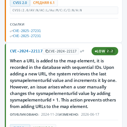
CVSS 2.0
СРЕДНЯЯ 6.1
CVSS:2.0/AV:N/AC:L/Au:M/C:C/I:N/A:N
ССЫЛКИ
CVE-2025-27231
CVE-2025-27231
CVE-2024-22117
LOW
CVE-2024-22117
2.2
When a URL is added to the map element, it is
recorded in the database with sequential IDs. Upon
adding a new URL, the system retrieves the last
sysmapelementurlid value and increments it by one.
However, an issue arises when a user manually
changes the sysmapelementurlid value by adding
sysmapelementurlid + 1. This action prevents others
from adding URLs to the map element.
2024-11-26
2026-06-17
ОПУБЛИКОВАНО:
ИЗМЕНЕНО: