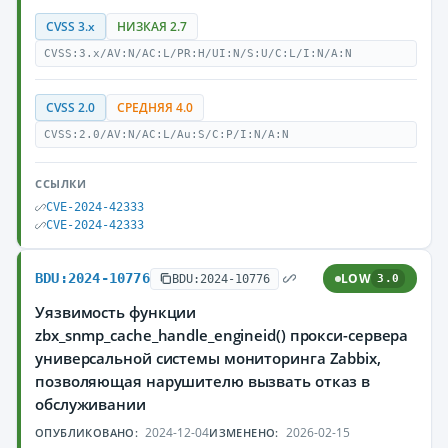
CVSS 3.x
НИЗКАЯ 2.7
CVSS:3.x/AV:N/AC:L/PR:H/UI:N/S:U/C:L/I:N/A:N
CVSS 2.0
СРЕДНЯЯ 4.0
CVSS:2.0/AV:N/AC:L/Au:S/C:P/I:N/A:N
ССЫЛКИ
CVE-2024-42333
CVE-2024-42333
BDU:2024-10776
LOW
BDU:2024-10776
3.0
Уязвимость функции
zbx_snmp_cache_handle_engineid() прокси-сервера
универсальной системы мониторинга Zabbix,
позволяющая нарушителю вызвать отказ в
обслуживании
2024-12-04
2026-02-15
ОПУБЛИКОВАНО:
ИЗМЕНЕНО: