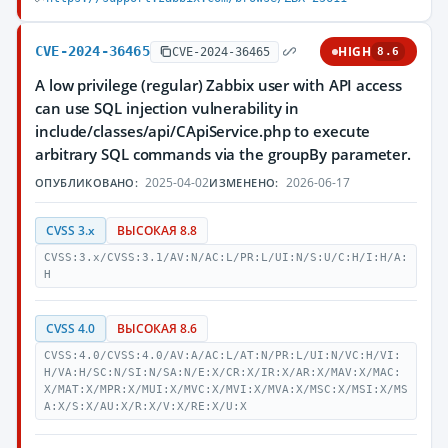
CVE-2024-36465
HIGH
CVE-2024-36465
8.6
A low privilege (regular) Zabbix user with API access
can use SQL injection vulnerability in
include/classes/api/CApiService.php to execute
arbitrary SQL commands via the groupBy parameter.
2025-04-02
2026-06-17
ОПУБЛИКОВАНО:
ИЗМЕНЕНО:
CVSS 3.x
ВЫСОКАЯ 8.8
CVSS:3.x/CVSS:3.1/AV:N/AC:L/PR:L/UI:N/S:U/C:H/I:H/A:
H
CVSS 4.0
ВЫСОКАЯ 8.6
CVSS:4.0/CVSS:4.0/AV:A/AC:L/AT:N/PR:L/UI:N/VC:H/VI:
H/VA:H/SC:N/SI:N/SA:N/E:X/CR:X/IR:X/AR:X/MAV:X/MAC:
X/MAT:X/MPR:X/MUI:X/MVC:X/MVI:X/MVA:X/MSC:X/MSI:X/MS
A:X/S:X/AU:X/R:X/V:X/RE:X/U:X