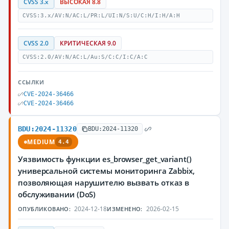
CVSS 3.x
ВЫСОКАЯ 8.8
CVSS:3.x/AV:N/AC:L/PR:L/UI:N/S:U/C:H/I:H/A:H
CVSS 2.0
КРИТИЧЕСКАЯ 9.0
CVSS:2.0/AV:N/AC:L/Au:S/C:C/I:C/A:C
ССЫЛКИ
CVE-2024-36466
CVE-2024-36466
BDU:2024-11320
BDU:2024-11320
MEDIUM
4.4
Уязвимость функции es_browser_get_variant()
универсальной системы мониторинга Zabbix,
позволяющая нарушителю вызвать отказ в
обслуживании (DoS)
2024-12-18
2026-02-15
ОПУБЛИКОВАНО:
ИЗМЕНЕНО: