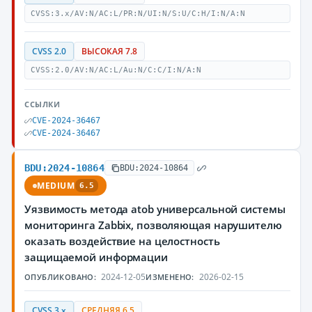
CVSS:3.x/AV:N/AC:L/PR:N/UI:N/S:U/C:H/I:N/A:N
CVSS 2.0
ВЫСОКАЯ 7.8
CVSS:2.0/AV:N/AC:L/Au:N/C:C/I:N/A:N
ССЫЛКИ
CVE-2024-36467
CVE-2024-36467
BDU:2024-10864
BDU:2024-10864
MEDIUM
6.5
Уязвимость метода atob универсальной системы
мониторинга Zabbix, позволяющая нарушителю
оказать воздействие на целостность
защищаемой информации
2024-12-05
2026-02-15
ОПУБЛИКОВАНО:
ИЗМЕНЕНО:
CVSS 3.x
СРЕДНЯЯ 6.5