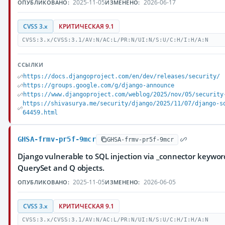
2025-11-05
2026-06-17
ОПУБЛИКОВАНО:
ИЗМЕНЕНО:
CVSS 3.x
КРИТИЧЕСКАЯ 9.1
CVSS:3.x/CVSS:3.1/AV:N/AC:L/PR:N/UI:N/S:U/C:H/I:H/A:N
ССЫЛКИ
https://docs.djangoproject.com/en/dev/releases/security/
https://groups.google.com/g/django-announce
https://www.djangoproject.com/weblog/2025/nov/05/security
https://shivasurya.me/security/django/2025/11/07/django-s
64459.html
GHSA-frmv-pr5f-9mcr
GHSA-frmv-pr5f-9mcr
Django vulnerable to SQL injection via _connector keywo
QuerySet and Q objects.
2025-11-05
2026-06-05
ОПУБЛИКОВАНО:
ИЗМЕНЕНО:
CVSS 3.x
КРИТИЧЕСКАЯ 9.1
CVSS:3.x/CVSS:3.1/AV:N/AC:L/PR:N/UI:N/S:U/C:H/I:H/A:N