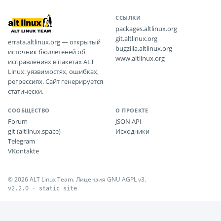
ССЫЛКИ
packages.altlinux.org
git.altlinux.org
errata.altlinux.org — открытый
bugzilla.altlinux.org
источник бюллетеней об
www.altlinux.org
исправлениях в пакетах ALT
Linux: уязвимостях, ошибках,
регрессиях. Сайт генерируется
статически.
СООБЩЕСТВО
О ПРОЕКТЕ
Forum
JSON API
git (altlinux.space)
Исходники
Telegram
VKontakte
© 2026 ALT Linux Team. Лицензия GNU AGPL v3.
v2.2.0 · static site