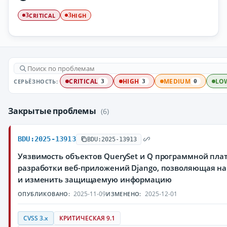
CRITICAL
HIGH
3
3
СЕРЬЁЗНОСТЬ:
CRITICAL
HIGH
MEDIUM
LO
3
3
0
Закрытые проблемы
(6)
BDU:2025-13913
BDU:2025-13913
Уязвимость объектов QuerySet и Q программной пла
разработки веб-приложений Django, позволяющая н
и изменить защищаемую информацию
2025-11-09
2025-12-01
ОПУБЛИКОВАНО:
ИЗМЕНЕНО:
CVSS 3.x
КРИТИЧЕСКАЯ 9.1