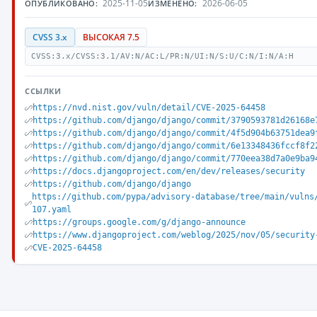
2025-11-05
2026-06-05
ОПУБЛИКОВАНО:
ИЗМЕНЕНО:
CVSS 3.x
ВЫСОКАЯ 7.5
CVSS:3.x/CVSS:3.1/AV:N/AC:L/PR:N/UI:N/S:U/C:N/I:N/A:H
ССЫЛКИ
https://nvd.nist.gov/vuln/detail/CVE-2025-64458
https://github.com/django/django/commit/3790593781d26168e
https://github.com/django/django/commit/4f5d904b63751dea9
https://github.com/django/django/commit/6e13348436fccf8f2
https://github.com/django/django/commit/770eea38d7a0e9ba9
https://docs.djangoproject.com/en/dev/releases/security
https://github.com/django/django
https://github.com/pypa/advisory-database/tree/main/vulns
107.yaml
https://groups.google.com/g/django-announce
https://www.djangoproject.com/weblog/2025/nov/05/security
CVE-2025-64458