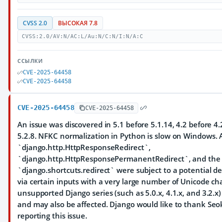
CVSS 2.0
ВЫСОКАЯ 7.8
CVSS:2.0/AV:N/AC:L/Au:N/C:N/I:N/A:C
ССЫЛКИ
CVE-2025-64458
CVE-2025-64458
CVE-2025-64458
CVE-2025-64458
An issue was discovered in 5.1 before 5.1.14, 4.2 before 4.
5.2.8. NFKC normalization in Python is slow on Windows.
`django.http.HttpResponseRedirect`,
`django.http.HttpResponsePermanentRedirect`, and the 
`django.shortcuts.redirect` were subject to a potential de
via certain inputs with a very large number of Unicode char
unsupported Django series (such as 5.0.x, 4.1.x, and 3.2.x
and may also be affected. Django would like to thank Se
reporting this issue.