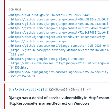
ССЫЛКИ
https://nvd.nist.gov/vuln/detail/CVE-2025-64459
https://github.com/django/django/commit/06dd38324ac3d60d8
https://github.com/django/django/commit/59ae82e67053d281f
https://github.com/django/django/commit/6703f364d767e949c
https://github.com/django/django/commit/72d2c87431f2ae043
https://docs.djangoproject.com/en/dev/releases/security
https://github.com/django/django
https://github.com/omarkurt/django-connector-CVE-2025-644
https://github.com/pypa/advisory-database/tree/main/vulns
108.yaml
https://groups.google.com/g/django-announce
https://shivasurya.me/security/django/2025/11/07/django-s
64459.html
https://www.djangoproject.com/weblog/2025/nov/05/security
CVE-2025-64459
GHSA-qw25-v68c-qjf3
GHSA-qw25-v68c-qjf3
Django has a denial-of-service vulnerability in HttpRespo
HttpResponsePermanentRedirect on Windows