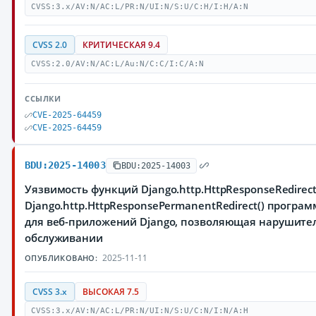
CVSS:3.x/AV:N/AC:L/PR:N/UI:N/S:U/C:H/I:H/A:N
CVSS 2.0
КРИТИЧЕСКАЯ 9.4
CVSS:2.0/AV:N/AC:L/Au:N/C:C/I:C/A:N
ССЫЛКИ
CVE-2025-64459
CVE-2025-64459
BDU:2025-14003
BDU:2025-14003
Уязвимость функций Django.http.HttpResponseRedirect
Django.http.HttpResponsePermanentRedirect() прогр
для веб-приложений Django, позволяющая нарушител
обслуживании
2025-11-11
ОПУБЛИКОВАНО:
CVSS 3.x
ВЫСОКАЯ 7.5
CVSS:3.x/AV:N/AC:L/PR:N/UI:N/S:U/C:N/I:N/A:H