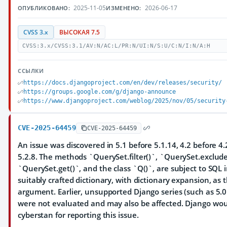
2025-11-05
2026-06-17
ОПУБЛИКОВАНО:
ИЗМЕНЕНО:
CVSS 3.x
ВЫСОКАЯ 7.5
CVSS:3.x/CVSS:3.1/AV:N/AC:L/PR:N/UI:N/S:U/C:N/I:N/A:H
ССЫЛКИ
https://docs.djangoproject.com/en/dev/releases/security/
https://groups.google.com/g/django-announce
https://www.djangoproject.com/weblog/2025/nov/05/security
CVE-2025-64459
CVE-2025-64459
An issue was discovered in 5.1 before 5.1.14, 4.2 before 4.
5.2.8. The methods `QuerySet.filter()`, `QuerySet.exclude
`QuerySet.get()`, and the class `Q()`, are subject to SQL 
suitably crafted dictionary, with dictionary expansion, as
argument. Earlier, unsupported Django series (such as 5.0.x
were not evaluated and may also be affected. Django wou
cyberstan for reporting this issue.