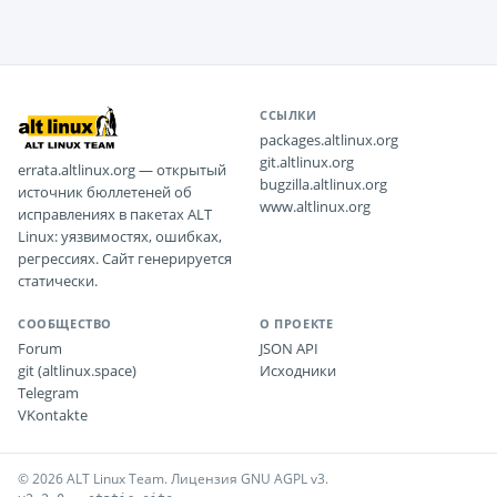
ССЫЛКИ
packages.altlinux.org
git.altlinux.org
errata.altlinux.org — открытый
bugzilla.altlinux.org
источник бюллетеней об
www.altlinux.org
исправлениях в пакетах ALT
Linux: уязвимостях, ошибках,
регрессиях. Сайт генерируется
статически.
СООБЩЕСТВО
О ПРОЕКТЕ
Forum
JSON API
git (altlinux.space)
Исходники
Telegram
VKontakte
© 2026 ALT Linux Team. Лицензия GNU AGPL v3.