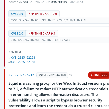
2025-10-21
2026-07-15
ОПУБЛИКОВАНО:
ИЗМЕНЕНО:
CVSS 3.x
КРИТИЧЕСКАЯ 10.0
CVSS:3.x/AV:N/AC:L/PR:N/UI:N/S:C/C:H/I:H/A:N
CVSS 2.0
КРИТИЧЕСКАЯ 9.4
CVSS:2.0/AV:N/AC:L/Au:N/C:C/I:C/A:N
ССЫЛКИ
CVE-2025-62168
CVE-2025-62168
CVE-2025-62168
HIGH
CVE-2025-62168
7.5
Squid is a caching proxy for the Web. In Squid versions pri
to 7.2, a failure to redact HTTP authentication credentials
in error handling allows information disclosure. The
vulnerability allows a script to bypass browser security
protections and learn the credentials a trusted client use