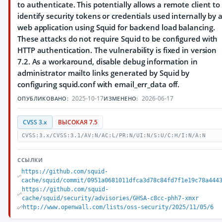
to authenticate. This potentially allows a remote client to
identify security tokens or credentials used internally by 
web application using Squid for backend load balancing.
These attacks do not require Squid to be configured with
HTTP authentication. The vulnerability is fixed in version
7.2. As a workaround, disable debug information in
administrator mailto links generated by Squid by
configuring squid.conf with email_err_data off.
2025-10-17
2026-06-17
ОПУБЛИКОВАНО:
ИЗМЕНЕНО:
CVSS 3.x
ВЫСОКАЯ 7.5
CVSS:3.x/CVSS:3.1/AV:N/AC:L/PR:N/UI:N/S:U/C:H/I:N/A:N
ССЫЛКИ
https://github.com/squid-
cache/squid/commit/0951a0681011dfca3d78c84fd7f1e19c78a444
https://github.com/squid-
cache/squid/security/advisories/GHSA-c8cc-phh7-xmxr
http://www.openwall.com/lists/oss-security/2025/11/05/6