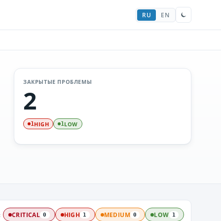
RU
EN
ЗАКРЫТЫЕ ПРОБЛЕМЫ
2
HIGH
LOW
1
1
:
CRITICAL
HIGH
MEDIUM
LOW
0
1
0
1