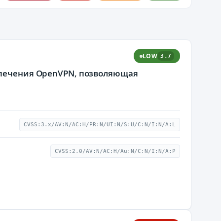
LOW
3.7
еспечения OpenVPN, позволяющая
CVSS:3.x/AV:N/AC:H/PR:N/UI:N/S:U/C:N/I:N/A:L
CVSS:2.0/AV:N/AC:H/Au:N/C:N/I:N/A:P