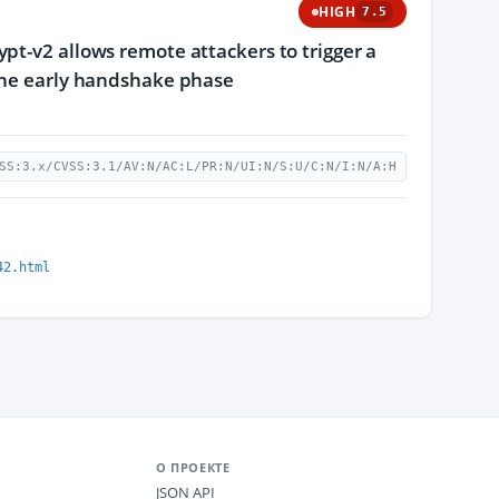
HIGH
7.5
pt-v2 allows remote attackers to trigger a
 the early handshake phase
SS:3.x/CVSS:3.1/AV:N/AC:L/PR:N/UI:N/S:U/C:N/I:N/A:H
42.html
О ПРОЕКТЕ
JSON API