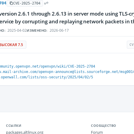
704
CVE-2025-2704
rsion 2.6.1 through 2.6.13 in server mode using TLS-cry
service by corrupting and replaying network packets in
2025-04-02
2026-06-17
НО:
ИЗМЕНЕНО:
ВЫСОКАЯ 7.5
CV
mmunity.openvpn.net/openvpn/wiki/CVE-2025-2704
w.mail-archive.com/openvpn-announce@lists.sourceforge.net/msg001
.openwall.com/lists/oss-security/2025/04/02/5
ССЫЛКИ
СООБЩЕСТВО
packages.altlinux.org
Forum