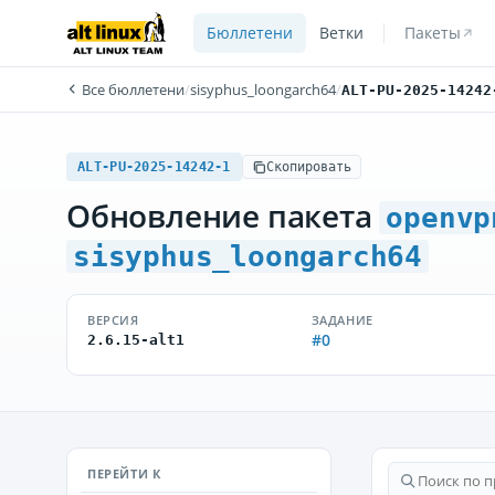
Бюллетени
Ветки
Пакеты
Все бюллетени
/
sisyphus_loongarch64
/
ALT-PU-2025-14242
ALT-PU-2025-14242-1
Скопировать
Обновление пакета
openvp
sisyphus_loongarch64
ВЕРСИЯ
ЗАДАНИЕ
#0
2.6.15-alt1
ПЕРЕЙТИ К