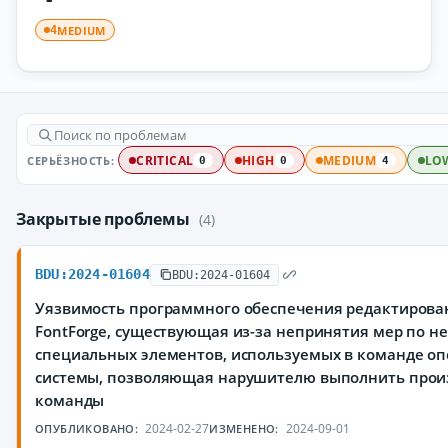
MEDIUM
4
СЕРЬЁЗНОСТЬ:
CRITICAL
HIGH
MEDIUM
LO
0
0
4
Закрытые проблемы
(4)
BDU:2024-01604
BDU:2024-01604
Уязвимость программного обеспечения редактиров
FontForge, существующая из-за непринятия мер по н
специальных элементов, используемых в команде о
системы, позволяющая нарушителю выполнить про
команды
2024-02-27
2024-09-01
ОПУБЛИКОВАНО:
ИЗМЕНЕНО: