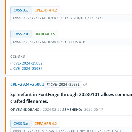
CVSS 3.x
СРЕДНЯЯ 4.2
CVSS:3.x/AV:L/AC:H/PR:L/UI:R/S:U/C:L/I:L/A:L
CVSS 2.0
НИЗКАЯ 3.5
CVSS:2.0/AV:L/AC:H/Au:S/C:P/I:P/A:P
ССЫЛКИ
CVE-2024-25082
CVE-2024-25082
CVE-2024-25081
CVE-2024-25081
Splinefont in FontForge through 20230101 allows command
crafted filenames.
2024-02-26
2026-06-17
ОПУБЛИКОВАНО:
ИЗМЕНЕНО:
CVSS 3.x
СРЕДНЯЯ 4.2
CVSS:3.x/CVSS:3.1/AV:L/AC:H/PR:L/UI:R/S:U/C:L/I:L/A:L