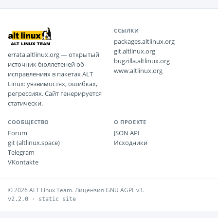
ССЫЛКИ
packages.altlinux.org
git.altlinux.org
errata.altlinux.org — открытый
bugzilla.altlinux.org
источник бюллетеней об
www.altlinux.org
исправлениях в пакетах ALT
Linux: уязвимостях, ошибках,
регрессиях. Сайт генерируется
статически.
СООБЩЕСТВО
О ПРОЕКТЕ
Forum
JSON API
git (altlinux.space)
Исходники
Telegram
VKontakte
© 2026 ALT Linux Team. Лицензия GNU AGPL v3.
v2.2.0 · static site