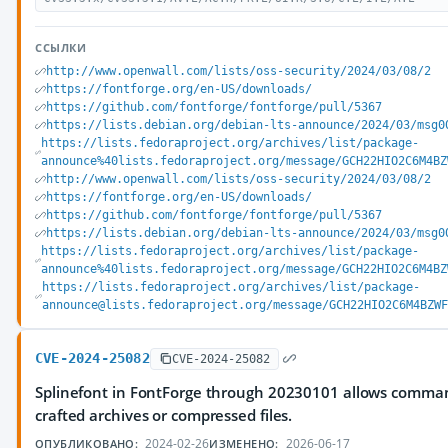
ССЫЛКИ
http://www.openwall.com/lists/oss-security/2024/03/08/2
https://fontforge.org/en-US/downloads/
https://github.com/fontforge/fontforge/pull/5367
https://lists.debian.org/debian-lts-announce/2024/03/msg0
https://lists.fedoraproject.org/archives/list/package-
announce%40lists.fedoraproject.org/message/GCH22HIO2C6M4BZ
http://www.openwall.com/lists/oss-security/2024/03/08/2
https://fontforge.org/en-US/downloads/
https://github.com/fontforge/fontforge/pull/5367
https://lists.debian.org/debian-lts-announce/2024/03/msg0
https://lists.fedoraproject.org/archives/list/package-
announce%40lists.fedoraproject.org/message/GCH22HIO2C6M4BZ
https://lists.fedoraproject.org/archives/list/package-
announce@lists.fedoraproject.org/message/GCH22HIO2C6M4BZWF
CVE-2024-25082
CVE-2024-25082
Splinefont in FontForge through 20230101 allows command
crafted archives or compressed files.
2024-02-26
2026-06-17
ОПУБЛИКОВАНО:
ИЗМЕНЕНО: