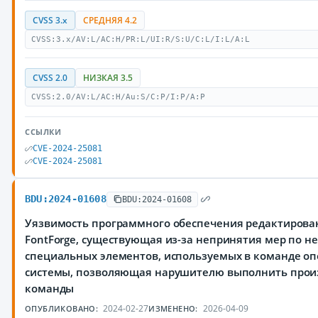
CVSS 3.x
СРЕДНЯЯ 4.2
CVSS:3.x/AV:L/AC:H/PR:L/UI:R/S:U/C:L/I:L/A:L
CVSS 2.0
НИЗКАЯ 3.5
CVSS:2.0/AV:L/AC:H/Au:S/C:P/I:P/A:P
ССЫЛКИ
CVE-2024-25081
CVE-2024-25081
BDU:2024-01608
BDU:2024-01608
Уязвимость программного обеспечения редактиров
FontForge, существующая из-за непринятия мер по н
специальных элементов, используемых в команде о
системы, позволяющая нарушителю выполнить про
команды
2024-02-27
2026-04-09
ОПУБЛИКОВАНО:
ИЗМЕНЕНО: