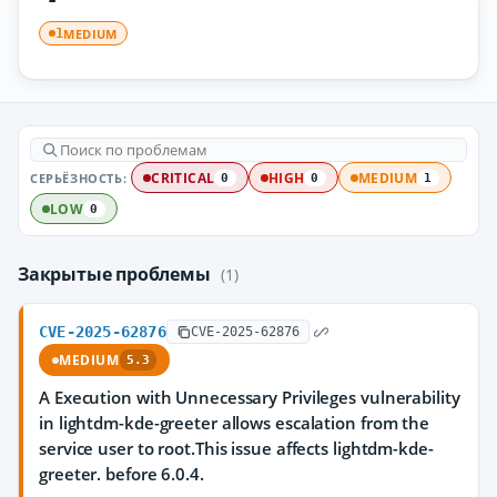
MEDIUM
1
СЕРЬЁЗНОСТЬ:
CRITICAL
HIGH
MEDIUM
0
0
1
LOW
0
Закрытые проблемы
(1)
CVE-2025-62876
CVE-2025-62876
MEDIUM
5.3
A Execution with Unnecessary Privileges vulnerability
in lightdm-kde-greeter allows escalation from the
service user to root.This issue affects lightdm-kde-
greeter. before 6.0.4.