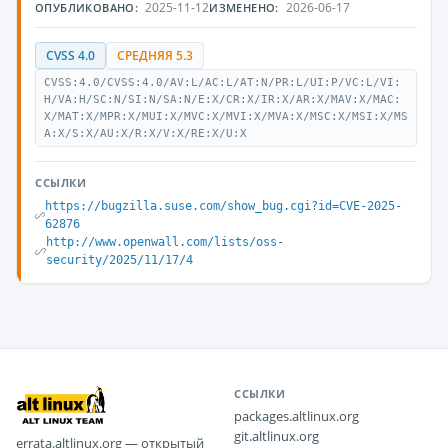
2025-11-12
2026-06-17
ОПУБЛИКОВАНО:
ИЗМЕНЕНО:
CVSS 4.0
СРЕДНЯЯ 5.3
CVSS:4.0/CVSS:4.0/AV:L/AC:L/AT:N/PR:L/UI:P/VC:L/VI:
H/VA:H/SC:N/SI:N/SA:N/E:X/CR:X/IR:X/AR:X/MAV:X/MAC:
X/MAT:X/MPR:X/MUI:X/MVC:X/MVI:X/MVA:X/MSC:X/MSI:X/MS
A:X/S:X/AU:X/R:X/V:X/RE:X/U:X
ССЫЛКИ
https://bugzilla.suse.com/show_bug.cgi?id=CVE-2025-
62876
http://www.openwall.com/lists/oss-
security/2025/11/17/4
ССЫЛКИ
packages.altlinux.org
git.altlinux.org
errata.altlinux.org — открытый