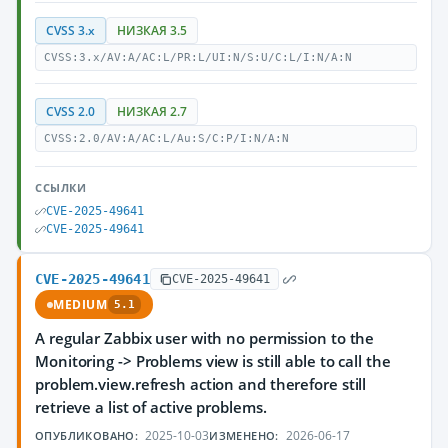
CVSS 3.x
НИЗКАЯ 3.5
CVSS:3.x/AV:A/AC:L/PR:L/UI:N/S:U/C:L/I:N/A:N
CVSS 2.0
НИЗКАЯ 2.7
CVSS:2.0/AV:A/AC:L/Au:S/C:P/I:N/A:N
ССЫЛКИ
CVE-2025-49641
CVE-2025-49641
CVE-2025-49641
CVE-2025-49641
MEDIUM
5.1
A regular Zabbix user with no permission to the
Monitoring -> Problems view is still able to call the
problem.view.refresh action and therefore still
retrieve a list of active problems.
2025-10-03
2026-06-17
ОПУБЛИКОВАНО:
ИЗМЕНЕНО: