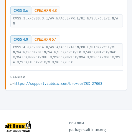
CVSS 3.x
СРЕДНЯЯ 4.3
CVSS:3.x/CVSS:3.1/AV:N/AC:L/PR:L/UI:N/S:U/C:L/I:N/A:
N
CVSS 4.0
СРЕДНЯЯ 5.1
CVSS:4.0/CVSS:4.0/AV:A/AC:L/AT:N/PR:L/UI:N/VC:L/VI:
N/VA:N/SC:N/SI:N/SA:N/E:X/CR:X/IR:X/AR:X/MAV:X/MAC:
X/MAT:X/MPR:X/MUI:X/MVC:X/MVI:X/MVA:X/MSC:X/MSI:X/MS
A:X/S:X/AU:X/R:X/V:X/RE:X/U:X
ССЫЛКИ
https://support.zabbix.com/browse/ZBX-27063
ССЫЛКИ
packages.altlinux.org