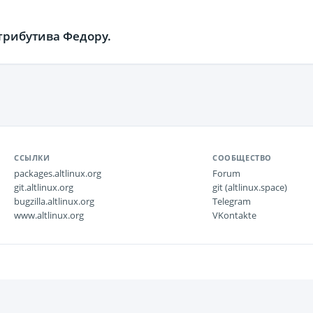
стрибутива Федору.
ССЫЛКИ
СООБЩЕСТВО
packages.altlinux.org
Forum
git.altlinux.org
git (altlinux.space)
bugzilla.altlinux.org
Telegram
www.altlinux.org
VKontakte