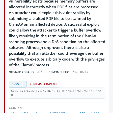
vulnerability exists because memory buffers are
allocated incorrectly when PDF files are processed.
An attacker could exploit this vulnerability by
submitting a crafted PDF file to be scanned by
ClamAV on an affected device. A successful exploit
could allow the attacker to trigger a buffer overflow,
likely resulting in the termination of the ClamAV
scanning process and a DoS condition on the affected
software. Although unproven, there is also a
possibility that an attacker could leverage the buffer
overflow to execute arbitrary code with the privileges
of the ClamAV process.
2025-06-18
2026-06-17
ОПУБЛИКОВАНО:
ИЗМЕНЕНО:
CVSS 3.x
КРИТИЧЕСКАЯ 9.8
CVSS:3.x/CVSS:3.1/AV:N/AC:L/PR:N/UI:N/S:U/C:H/I:H/A:
H
ССЫЛКИ