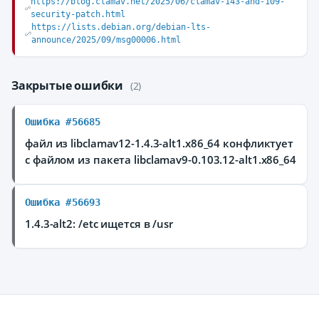
https://blog.clamav.net/2025/06/clamav-143-and-109-
security-patch.html
https://lists.debian.org/debian-lts-
announce/2025/09/msg00006.html
Закрытые ошибки
(2)
Ошибка #56685
файл из libclamav12-1.4.3-alt1.x86_64 конфликтует
с файлом из пакета libclamav9-0.103.12-alt1.x86_64
Ошибка #56693
1.4.3-alt2: /etc ищется в /usr