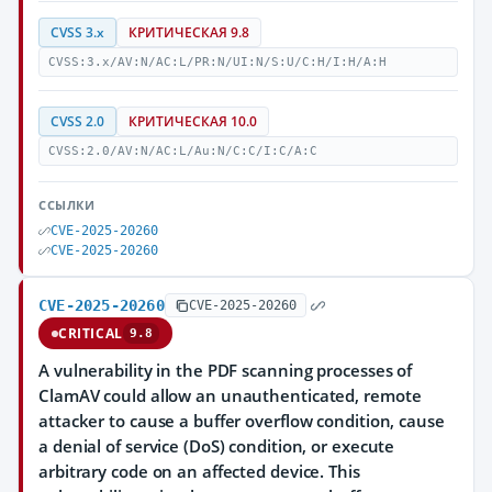
CVSS 3.x
КРИТИЧЕСКАЯ 9.8
CVSS:3.x/AV:N/AC:L/PR:N/UI:N/S:U/C:H/I:H/A:H
CVSS 2.0
КРИТИЧЕСКАЯ 10.0
CVSS:2.0/AV:N/AC:L/Au:N/C:C/I:C/A:C
ССЫЛКИ
CVE-2025-20260
CVE-2025-20260
CVE-2025-20260
CVE-2025-20260
CRITICAL
9.8
A vulnerability in the PDF scanning processes of
ClamAV could allow an unauthenticated, remote
attacker to cause a buffer overflow condition, cause
a denial of service (DoS) condition, or execute
arbitrary code on an affected device. This