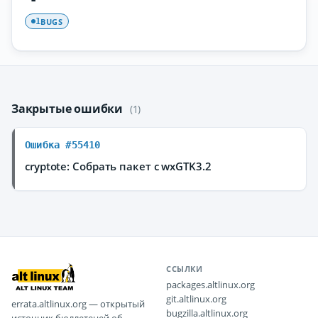
BUGS
1
Закрытые ошибки
(1)
Ошибка #55410
cryptote: Собрать пакет с wxGTK3.2
ССЫЛКИ
packages.altlinux.org
git.altlinux.org
errata.altlinux.org — открытый
bugzilla.altlinux.org