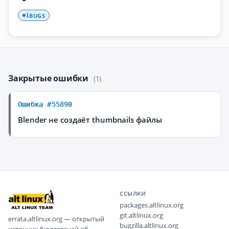
BUGS
1
Закрытые ошибки
(1)
Ошибка #55890
Blender не создаёт thumbnails файлы
ССЫЛКИ
packages.altlinux.org
git.altlinux.org
errata.altlinux.org — открытый
bugzilla.altlinux.org