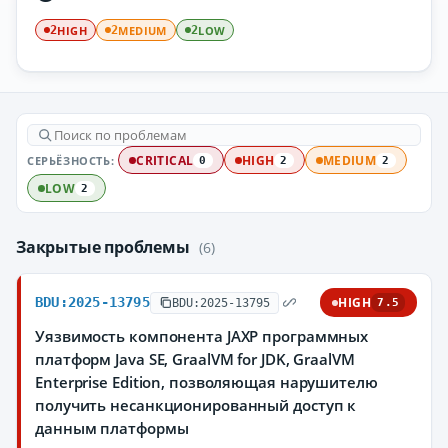
HIGH
MEDIUM
LOW
2
2
2
СЕРЬЁЗНОСТЬ:
CRITICAL
HIGH
MEDIUM
0
2
2
LOW
2
Закрытые проблемы
(6)
BDU:2025-13795
HIGH
BDU:2025-13795
7.5
Уязвимость компонента JAXP программных
платформ Java SE, GraalVM for JDK, GraalVM
Enterprise Edition, позволяющая нарушителю
получить несанкционированный доступ к
данным платформы