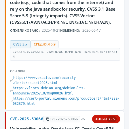
code (e.g., code that comes from the internet) and
rely on the Java sandbox for security. CVSS 3.1 Base
Score 5.9 (Integrity impacts). CVSS Vector:
(CVSS:3.1/AV:N/AC:H/PR:N/UI:N/S:U/C:N/I:H/A:N).
2025-10-21
2026-06-17
ОПУБЛИКОВАНО:
ИЗМЕНЕНО:
CVSS 3.x
СРЕДНЯЯ 5.9
CVSS:3.x/CVSS:3.1/AV:N/AC:H/PR:N/UI:N/S:U/C:N/I:H/A:
N
ССЫЛКИ
https://www.oracle.com/security-
alerts/cpuoct2025.html
https://lists.debian.org/debian-lts-
announce/2025/10/msg00026.html
https://cert-portal.siemens.com/productcert/html/ssa-
032379.html
CVE-2025-53066
HIGH
CVE-2025-53066
7.5
Vulnerability in the Oracle Java SE, Oracle GraalVM