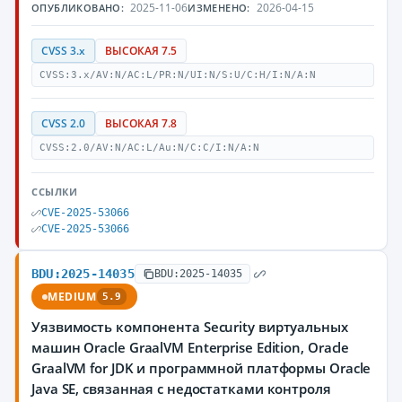
2025-11-06
2026-04-15
ОПУБЛИКОВАНО:
ИЗМЕНЕНО:
CVSS 3.x
ВЫСОКАЯ 7.5
CVSS:3.x/AV:N/AC:L/PR:N/UI:N/S:U/C:H/I:N/A:N
CVSS 2.0
ВЫСОКАЯ 7.8
CVSS:2.0/AV:N/AC:L/Au:N/C:C/I:N/A:N
ССЫЛКИ
CVE-2025-53066
CVE-2025-53066
BDU:2025-14035
BDU:2025-14035
MEDIUM
5.9
Уязвимость компонента Security виртуальных
машин Oracle GraalVM Enterprise Edition, Oracle
GraalVM for JDK и программной платформы Oracle
Java SE, связанная с недостатками контроля