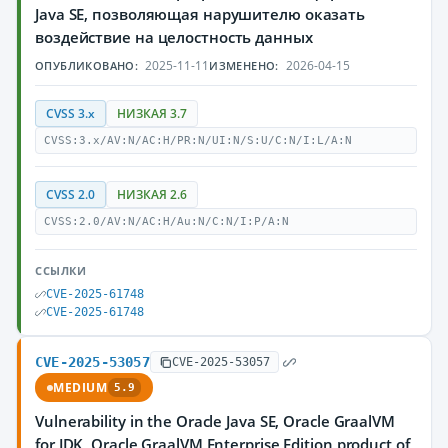
Java SE, позволяющая нарушителю оказать
воздействие на целостность данных
2025-11-11
2026-04-15
ОПУБЛИКОВАНО:
ИЗМЕНЕНО:
CVSS 3.x
НИЗКАЯ 3.7
CVSS:3.x/AV:N/AC:H/PR:N/UI:N/S:U/C:N/I:L/A:N
CVSS 2.0
НИЗКАЯ 2.6
CVSS:2.0/AV:N/AC:H/Au:N/C:N/I:P/A:N
ССЫЛКИ
CVE-2025-61748
CVE-2025-61748
CVE-2025-53057
CVE-2025-53057
MEDIUM
5.9
Vulnerability in the Oracle Java SE, Oracle GraalVM
for JDK, Oracle GraalVM Enterprise Edition product of