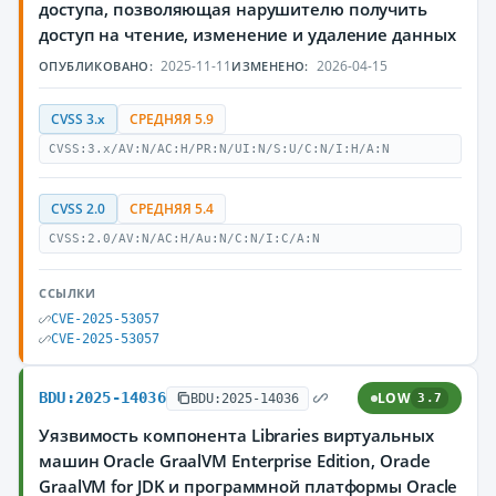
доступа, позволяющая нарушителю получить
доступ на чтение, изменение и удаление данных
2025-11-11
2026-04-15
ОПУБЛИКОВАНО:
ИЗМЕНЕНО:
CVSS 3.x
СРЕДНЯЯ 5.9
CVSS:3.x/AV:N/AC:H/PR:N/UI:N/S:U/C:N/I:H/A:N
CVSS 2.0
СРЕДНЯЯ 5.4
CVSS:2.0/AV:N/AC:H/Au:N/C:N/I:C/A:N
ССЫЛКИ
CVE-2025-53057
CVE-2025-53057
BDU:2025-14036
LOW
BDU:2025-14036
3.7
Уязвимость компонента Libraries виртуальных
машин Oracle GraalVM Enterprise Edition, Oracle
GraalVM for JDK и программной платформы Oracle