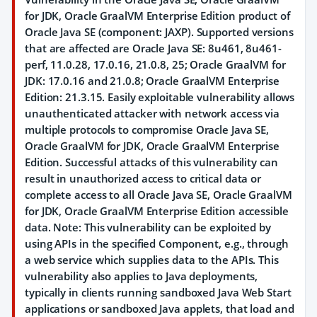
for JDK, Oracle GraalVM Enterprise Edition product of
Oracle Java SE (component: JAXP). Supported versions
that are affected are Oracle Java SE: 8u461, 8u461-
perf, 11.0.28, 17.0.16, 21.0.8, 25; Oracle GraalVM for
JDK: 17.0.16 and 21.0.8; Oracle GraalVM Enterprise
Edition: 21.3.15. Easily exploitable vulnerability allows
unauthenticated attacker with network access via
multiple protocols to compromise Oracle Java SE,
Oracle GraalVM for JDK, Oracle GraalVM Enterprise
Edition. Successful attacks of this vulnerability can
result in unauthorized access to critical data or
complete access to all Oracle Java SE, Oracle GraalVM
for JDK, Oracle GraalVM Enterprise Edition accessible
data. Note: This vulnerability can be exploited by
using APIs in the specified Component, e.g., through
a web service which supplies data to the APIs. This
vulnerability also applies to Java deployments,
typically in clients running sandboxed Java Web Start
applications or sandboxed Java applets, that load and