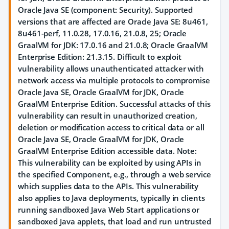
Oracle Java SE (component: Security). Supported
versions that are affected are Oracle Java SE: 8u461,
8u461-perf, 11.0.28, 17.0.16, 21.0.8, 25; Oracle
GraalVM for JDK: 17.0.16 and 21.0.8; Oracle GraalVM
Enterprise Edition: 21.3.15. Difficult to exploit
vulnerability allows unauthenticated attacker with
network access via multiple protocols to compromise
Oracle Java SE, Oracle GraalVM for JDK, Oracle
GraalVM Enterprise Edition. Successful attacks of this
vulnerability can result in unauthorized creation,
deletion or modification access to critical data or all
Oracle Java SE, Oracle GraalVM for JDK, Oracle
GraalVM Enterprise Edition accessible data. Note:
This vulnerability can be exploited by using APIs in
the specified Component, e.g., through a web service
which supplies data to the APIs. This vulnerability
also applies to Java deployments, typically in clients
running sandboxed Java Web Start applications or
sandboxed Java applets, that load and run untrusted