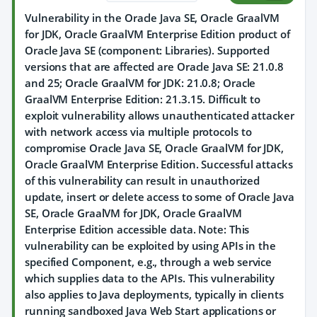
Vulnerability in the Oracle Java SE, Oracle GraalVM
for JDK, Oracle GraalVM Enterprise Edition product of
Oracle Java SE (component: Libraries). Supported
versions that are affected are Oracle Java SE: 21.0.8
and 25; Oracle GraalVM for JDK: 21.0.8; Oracle
GraalVM Enterprise Edition: 21.3.15. Difficult to
exploit vulnerability allows unauthenticated attacker
with network access via multiple protocols to
compromise Oracle Java SE, Oracle GraalVM for JDK,
Oracle GraalVM Enterprise Edition. Successful attacks
of this vulnerability can result in unauthorized
update, insert or delete access to some of Oracle Java
SE, Oracle GraalVM for JDK, Oracle GraalVM
Enterprise Edition accessible data. Note: This
vulnerability can be exploited by using APIs in the
specified Component, e.g., through a web service
which supplies data to the APIs. This vulnerability
also applies to Java deployments, typically in clients
running sandboxed Java Web Start applications or