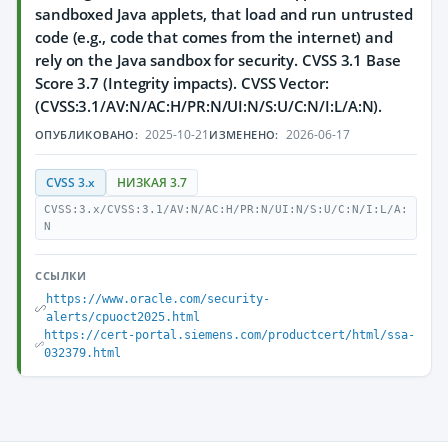
sandboxed Java applets, that load and run untrusted
code (e.g., code that comes from the internet) and
rely on the Java sandbox for security. CVSS 3.1 Base
Score 3.7 (Integrity impacts). CVSS Vector:
(CVSS:3.1/AV:N/AC:H/PR:N/UI:N/S:U/C:N/I:L/A:N).
2025-10-21
2026-06-17
ОПУБЛИКОВАНО:
ИЗМЕНЕНО:
CVSS 3.x
НИЗКАЯ 3.7
CVSS:3.x/CVSS:3.1/AV:N/AC:H/PR:N/UI:N/S:U/C:N/I:L/A:
N
ССЫЛКИ
https://www.oracle.com/security-
alerts/cpuoct2025.html
https://cert-portal.siemens.com/productcert/html/ssa-
032379.html