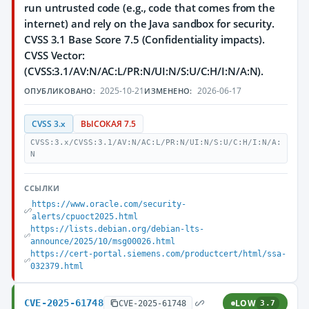
run untrusted code (e.g., code that comes from the
internet) and rely on the Java sandbox for security.
CVSS 3.1 Base Score 7.5 (Confidentiality impacts).
CVSS Vector:
(CVSS:3.1/AV:N/AC:L/PR:N/UI:N/S:U/C:H/I:N/A:N).
2025-10-21
2026-06-17
ОПУБЛИКОВАНО:
ИЗМЕНЕНО:
CVSS 3.x
ВЫСОКАЯ 7.5
CVSS:3.x/CVSS:3.1/AV:N/AC:L/PR:N/UI:N/S:U/C:H/I:N/A:
N
ССЫЛКИ
https://www.oracle.com/security-
alerts/cpuoct2025.html
https://lists.debian.org/debian-lts-
announce/2025/10/msg00026.html
https://cert-portal.siemens.com/productcert/html/ssa-
032379.html
CVE-2025-61748
LOW
CVE-2025-61748
3.7