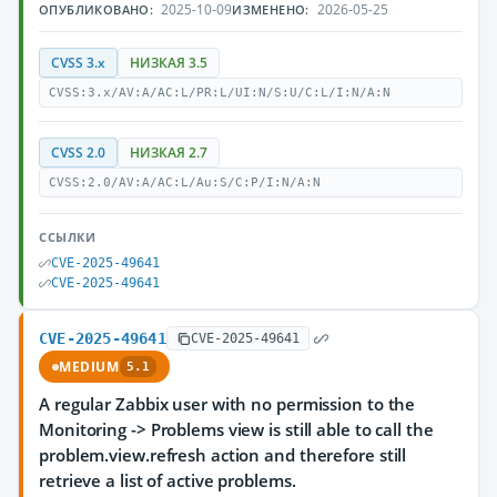
2025-10-09
2026-05-25
ОПУБЛИКОВАНО:
ИЗМЕНЕНО:
CVSS 3.x
НИЗКАЯ 3.5
CVSS:3.x/AV:A/AC:L/PR:L/UI:N/S:U/C:L/I:N/A:N
CVSS 2.0
НИЗКАЯ 2.7
CVSS:2.0/AV:A/AC:L/Au:S/C:P/I:N/A:N
ССЫЛКИ
CVE-2025-49641
CVE-2025-49641
CVE-2025-49641
CVE-2025-49641
MEDIUM
5.1
A regular Zabbix user with no permission to the
Monitoring -> Problems view is still able to call the
problem.view.refresh action and therefore still
retrieve a list of active problems.