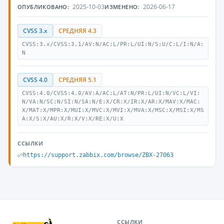
2025-10-03
2026-06-17
ОПУБЛИКОВАНО:
ИЗМЕНЕНО:
CVSS 3.x
СРЕДНЯЯ 4.3
CVSS:3.x/CVSS:3.1/AV:N/AC:L/PR:L/UI:N/S:U/C:L/I:N/A:
N
CVSS 4.0
СРЕДНЯЯ 5.1
CVSS:4.0/CVSS:4.0/AV:A/AC:L/AT:N/PR:L/UI:N/VC:L/VI:
N/VA:N/SC:N/SI:N/SA:N/E:X/CR:X/IR:X/AR:X/MAV:X/MAC:
X/MAT:X/MPR:X/MUI:X/MVC:X/MVI:X/MVA:X/MSC:X/MSI:X/MS
A:X/S:X/AU:X/R:X/V:X/RE:X/U:X
ССЫЛКИ
https://support.zabbix.com/browse/ZBX-27063
ССЫЛКИ