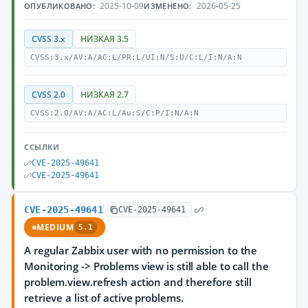
2025-10-09
2026-05-25
ОПУБЛИКОВАНО:
ИЗМЕНЕНО:
CVSS 3.x
НИЗКАЯ 3.5
CVSS:3.x/AV:A/AC:L/PR:L/UI:N/S:U/C:L/I:N/A:N
CVSS 2.0
НИЗКАЯ 2.7
CVSS:2.0/AV:A/AC:L/Au:S/C:P/I:N/A:N
ССЫЛКИ
CVE-2025-49641
CVE-2025-49641
CVE-2025-49641
CVE-2025-49641
MEDIUM
5.1
A regular Zabbix user with no permission to the
Monitoring -> Problems view is still able to call the
problem.view.refresh action and therefore still
retrieve a list of active problems.