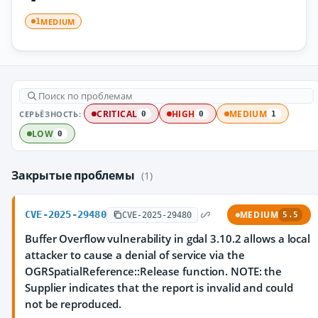
MEDIUM
1
СЕРЬЁЗНОСТЬ:
CRITICAL
HIGH
MEDIUM
0
0
1
LOW
0
Закрытые проблемы
(1)
CVE-2025-29480
MEDIUM
CVE-2025-29480
5.5
Buffer Overflow vulnerability in gdal 3.10.2 allows a local
attacker to cause a denial of service via the
OGRSpatialReference::Release function. NOTE: the
Supplier indicates that the report is invalid and could
not be reproduced.