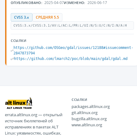
2025-04-07
2026-06-17
ОПУБЛИКОВАНО:
ИЗМЕНЕНО:
CVSS 3.x
СРЕДНЯЯ 5.5
CVSS:3.x/CVSS:3.1/AV:L/AC:L/PR:L/UI:N/S:U/C:N/I:N/A:H
ССЫЛКИ
https://github.com/OSGeo/gdal/issues/12188#issuecomment-
2847873794
https://github.com/lmarch2/poc/blob/main/gdal/gdal.md
ССЫЛКИ
packages.altlinux.org
git.altlinux.org
errata.altlinux.org — открытый
bugzilla.altlinux.org
источник бюллетеней об
www.altlinux.org
исправлениях в пакетах ALT
Linux: уязвимостях, ошибках,