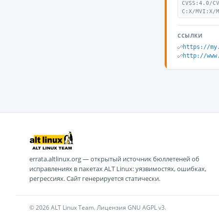
CVSS:4.0/C
C:X/MVI:X/
ССЫЛКИ
https://my
http://www
errata.altlinux.org — открытый источник бюллетеней об
исправлениях в пакетах ALT Linux: уязвимостях, ошибках,
регрессиях. Сайт генерируется статически.
© 2026 ALT Linux Team. Лицензия GNU AGPL v3.