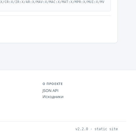
:X/CR:X/IR:X/AR:X/MAV:X/MAC:X/MAT:X/MPR:X/MUI:X/MV
О ПРОЕКТЕ
JSON API
Исходники
v2.2.0 · static site