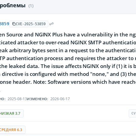
проблемы
(1)
3859
CVE-2025-53859
n Source and NGINX Plus have a vulnerability in the n
cated attacker to over-read NGINX SMTP authentication
eak arbitrary bytes sent in a request to the authenticat
 authentication process and requires the attacker to 
 the leaked data. The issue affects NGINX only if (1) it i
directive is configured with method "none," and (3) the
onse header. Note: Software versions which have reache
.
2025-08-13
2026-06-17
НО:
ИЗМЕНЕНО:
НИЗКАЯ 3.7
CV
СРЕДНЯЯ 6.3