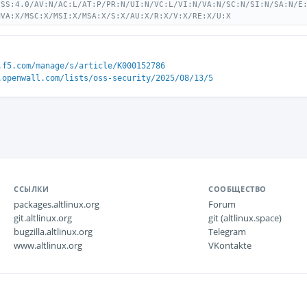
VSS:4.0/AV:N/AC:L/AT:P/PR:N/UI:N/VC:L/VI:N/VA:N/SC:N/SI:N/SA:N/E
MVA:X/MSC:X/MSI:X/MSA:X/S:X/AU:X/R:X/V:X/RE:X/U:X
.f5.com/manage/s/article/K000152786
.openwall.com/lists/oss-security/2025/08/13/5
ССЫЛКИ
СООБЩЕСТВО
packages.altlinux.org
Forum
git.altlinux.org
git (altlinux.space)
bugzilla.altlinux.org
Telegram
www.altlinux.org
VKontakte