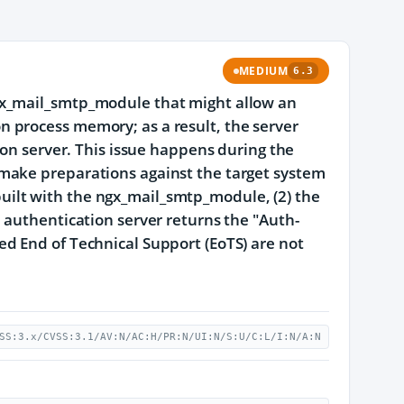
MEDIUM
6.3
gx_mail_smtp_module that might allow an
 process memory; as a result, the server
ion server. This issue happens during the
make preparations against the target system
s built with the ngx_mail_smtp_module, (2) the
 authentication server returns the "Auth-
d End of Technical Support (EoTS) are not
SS:3.x/CVSS:3.1/AV:N/AC:H/PR:N/UI:N/S:U/C:L/I:N/A:N