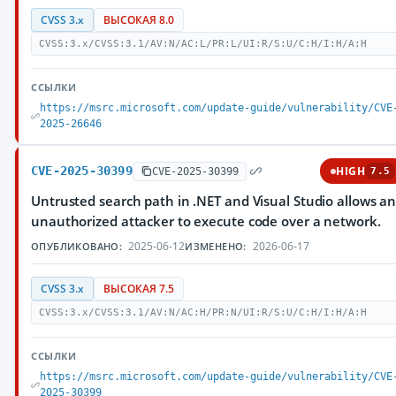
CVSS 3.x
ВЫСОКАЯ 8.0
CVSS:3.x/CVSS:3.1/AV:N/AC:L/PR:L/UI:R/S:U/C:H/I:H/A:H
ССЫЛКИ
https://msrc.microsoft.com/update-guide/vulnerability/CVE
2025-26646
CVE-2025-30399
HIGH
CVE-2025-30399
7.5
Untrusted search path in .NET and Visual Studio allows a
unauthorized attacker to execute code over a network.
2025-06-12
2026-06-17
ОПУБЛИКОВАНО:
ИЗМЕНЕНО:
CVSS 3.x
ВЫСОКАЯ 7.5
CVSS:3.x/CVSS:3.1/AV:N/AC:H/PR:N/UI:R/S:U/C:H/I:H/A:H
ССЫЛКИ
https://msrc.microsoft.com/update-guide/vulnerability/CVE
2025-30399