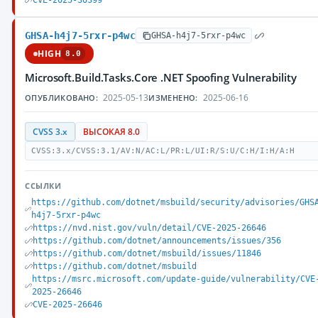
CVE-2025-30399
GHSA-h4j7-5rxr-p4wc
GHSA-h4j7-5rxr-p4wc
HIGH
8.0
Microsoft.Build.Tasks.Core .NET Spoofing Vulnerability
2025-05-13
2025-06-16
ОПУБЛИКОВАНО:
ИЗМЕНЕНО:
CVSS 3.x
ВЫСОКАЯ 8.0
CVSS:3.x/CVSS:3.1/AV:N/AC:L/PR:L/UI:R/S:U/C:H/I:H/A:H
ССЫЛКИ
https://github.com/dotnet/msbuild/security/advisories/GHS
h4j7-5rxr-p4wc
https://nvd.nist.gov/vuln/detail/CVE-2025-26646
https://github.com/dotnet/announcements/issues/356
https://github.com/dotnet/msbuild/issues/11846
https://github.com/dotnet/msbuild
https://msrc.microsoft.com/update-guide/vulnerability/CVE
2025-26646
CVE-2025-26646