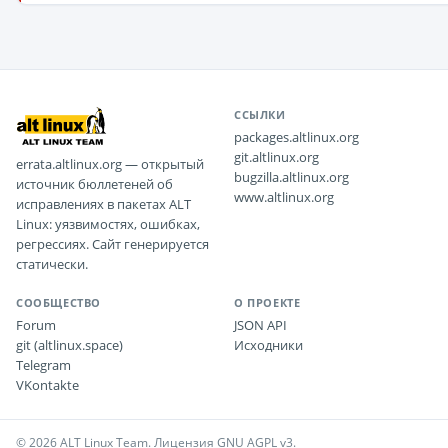
ССЫЛКИ
packages.altlinux.org
git.altlinux.org
errata.altlinux.org — открытый
bugzilla.altlinux.org
источник бюллетеней об
www.altlinux.org
исправлениях в пакетах ALT
Linux: уязвимостях, ошибках,
регрессиях. Сайт генерируется
статически.
СООБЩЕСТВО
О ПРОЕКТЕ
Forum
JSON API
git (altlinux.space)
Исходники
Telegram
VKontakte
© 2026 ALT Linux Team. Лицензия GNU AGPL v3.