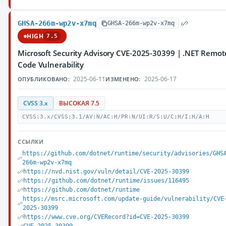
GHSA-266m-wp2v-x7mq
GHSA-266m-wp2v-x7mq
HIGH
7.5
Microsoft Security Advisory CVE-2025-30399 | .NET Remot
Code Vulnerability
2025-06-11
2025-06-17
ОПУБЛИКОВАНО:
ИЗМЕНЕНО:
CVSS 3.x
ВЫСОКАЯ 7.5
CVSS:3.x/CVSS:3.1/AV:N/AC:H/PR:N/UI:R/S:U/C:H/I:H/A:H
ССЫЛКИ
https://github.com/dotnet/runtime/security/advisories/GHS
266m-wp2v-x7mq
https://nvd.nist.gov/vuln/detail/CVE-2025-30399
https://github.com/dotnet/runtime/issues/116495
https://github.com/dotnet/runtime
https://msrc.microsoft.com/update-guide/vulnerability/CVE
2025-30399
https://www.cve.org/CVERecord?id=CVE-2025-30399