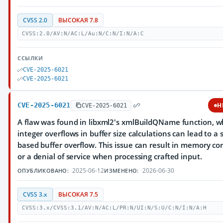
CVSS 2.0
ВЫСОКАЯ 7.8
CVSS:2.0/AV:N/AC:L/Au:N/C:N/I:N/A:C
ССЫЛКИ
CVE-2025-6021
CVE-2025-6021
CVE-2025-6021
H
CVE-2025-6021
A flaw was found in libxml2's xmlBuildQName function, 
integer overflows in buffer size calculations can lead to a 
based buffer overflow. This issue can result in memory co
or a denial of service when processing crafted input.
2025-06-12
2026-06-30
ОПУБЛИКОВАНО:
ИЗМЕНЕНО:
CVSS 3.x
ВЫСОКАЯ 7.5
CVSS:3.x/CVSS:3.1/AV:N/AC:L/PR:N/UI:N/S:U/C:N/I:N/A:H