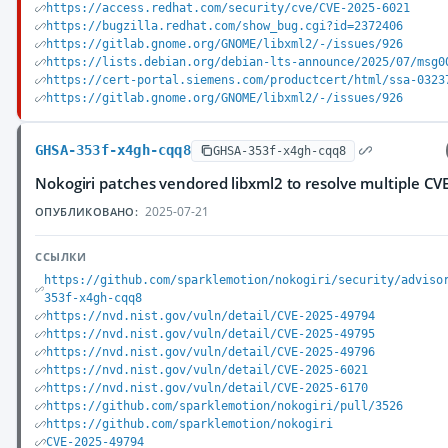
https://access.redhat.com/security/cve/CVE-2025-6021
https://bugzilla.redhat.com/show_bug.cgi?id=2372406
https://gitlab.gnome.org/GNOME/libxml2/-/issues/926
https://lists.debian.org/debian-lts-announce/2025/07/msg0
https://cert-portal.siemens.com/productcert/html/ssa-0323
https://gitlab.gnome.org/GNOME/libxml2/-/issues/926
GHSA-353f-x4gh-cqq8
GHSA-353f-x4gh-cqq8
Nokogiri patches vendored libxml2 to resolve multiple CV
2025-07-21
ОПУБЛИКОВАНО:
ССЫЛКИ
https://github.com/sparklemotion/nokogiri/security/adviso
353f-x4gh-cqq8
https://nvd.nist.gov/vuln/detail/CVE-2025-49794
https://nvd.nist.gov/vuln/detail/CVE-2025-49795
https://nvd.nist.gov/vuln/detail/CVE-2025-49796
https://nvd.nist.gov/vuln/detail/CVE-2025-6021
https://nvd.nist.gov/vuln/detail/CVE-2025-6170
https://github.com/sparklemotion/nokogiri/pull/3526
https://github.com/sparklemotion/nokogiri
CVE-2025-49794