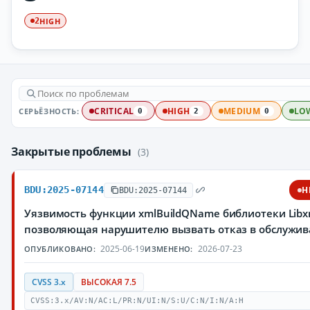
HIGH
2
СЕРЬЁЗНОСТЬ:
CRITICAL
HIGH
MEDIUM
LO
0
2
0
Закрытые проблемы
(3)
BDU:2025-07144
H
BDU:2025-07144
Уязвимость функции xmlBuildQName библиотеки Libx
позволяющая нарушителю вызвать отказ в обслужи
2025-06-19
2026-07-23
ОПУБЛИКОВАНО:
ИЗМЕНЕНО:
CVSS 3.x
ВЫСОКАЯ 7.5
CVSS:3.x/AV:N/AC:L/PR:N/UI:N/S:U/C:N/I:N/A:H