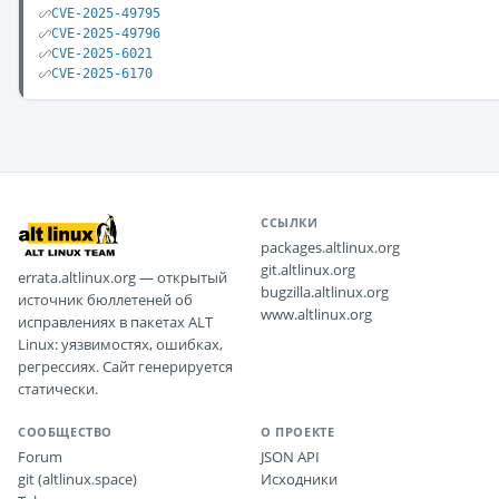
CVE-2025-49795
CVE-2025-49796
CVE-2025-6021
CVE-2025-6170
ССЫЛКИ
packages.altlinux.org
git.altlinux.org
errata.altlinux.org — открытый
bugzilla.altlinux.org
источник бюллетеней об
www.altlinux.org
исправлениях в пакетах ALT
Linux: уязвимостях, ошибках,
регрессиях. Сайт генерируется
статически.
СООБЩЕСТВО
О ПРОЕКТЕ
Forum
JSON API
git (altlinux.space)
Исходники