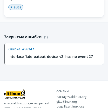
BUGS
1
Закрытые ошибки
(1)
Ошибка #56347
interface 'kde_output_device_v2' has no event 27
ССЫЛКИ
packages.altlinux.org
git.altlinux.org
errata.altlinux.org — открытый
bugzilla.altlinux.org