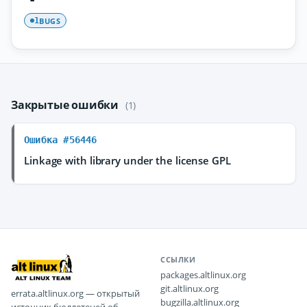
BUGS
1
Закрытые ошибки
(1)
Ошибка #56446
Linkage with library under the license GPL
ССЫЛКИ
packages.altlinux.org
git.altlinux.org
errata.altlinux.org — открытый
bugzilla.altlinux.org