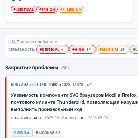
CRITICAL
HIGH
MEDIUM
6
14
10
СЕРЬЁЗНОСТЬ:
CRITICAL
HIGH
MEDIUM
6
14
10
Закрытые проблемы
(30)
BDU:2025-11378
BDU:2025-11378
Уязвимость компонента SVG браузеров Mozilla Firefox, 
почтового клиента Thunderbird, позволяющая наруш
выполнить произвольный код
2025-09-18
2026-07-06
ОПУБЛИКОВАНО:
ИЗМЕНЕНО:
CVSS 3.x
ВЫСОКАЯ 8.8