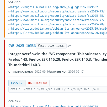
ССЫЛКИ
https://bugzilla.mozilla.org/show_bug.cgi?id=1979502
https://www.mozilla.org/security/advisories/mfsa2025-73/
https://www.mozilla.org/security/advisories/mfsa2025-75/
https://www.mozilla.org/security/advisories/mfsa2025-77/
https://www.mozilla.org/security/advisories/mfsa2025-78/
https://lists.debian.org/debian-lts-announce/2025/09/msg0
https://lists.debian.org/debian-lts-announce/2025/09/msg0
CVE-2025-10533
CVE-2025-10533
Integer overflow in the SVG component. This vulnerability
Firefox 143, Firefox ESR 115.28, Firefox ESR 140.3, Thunde
Thunderbird 140.3.
2025-09-16
2026-06-17
ОПУБЛИКОВАНО:
ИЗМЕНЕНО:
CVSS 3.x
ВЫСОКАЯ 8.8
CVSS:3.x/CVSS:3.1/AV:N/AC:L/PR:L/UI:N/S:U/C:H/I:H/A:H
ССЫЛКИ
https://bugzilla.mozilla.org/show_bug.cgi?id=1980788