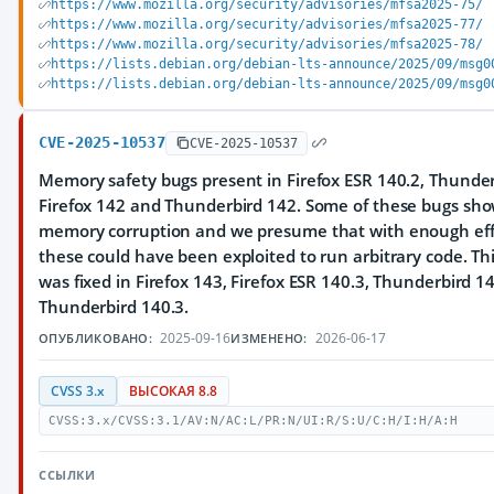
https://www.mozilla.org/security/advisories/mfsa2025-75/
https://www.mozilla.org/security/advisories/mfsa2025-77/
https://www.mozilla.org/security/advisories/mfsa2025-78/
https://lists.debian.org/debian-lts-announce/2025/09/msg0
https://lists.debian.org/debian-lts-announce/2025/09/msg0
CVE-2025-10537
CVE-2025-10537
Memory safety bugs present in Firefox ESR 140.2, Thunder
Firefox 142 and Thunderbird 142. Some of these bugs sh
memory corruption and we presume that with enough eff
these could have been exploited to run arbitrary code. Thi
was fixed in Firefox 143, Firefox ESR 140.3, Thunderbird 1
Thunderbird 140.3.
2025-09-16
2026-06-17
ОПУБЛИКОВАНО:
ИЗМЕНЕНО:
CVSS 3.x
ВЫСОКАЯ 8.8
CVSS:3.x/CVSS:3.1/AV:N/AC:L/PR:N/UI:R/S:U/C:H/I:H/A:H
ССЫЛКИ