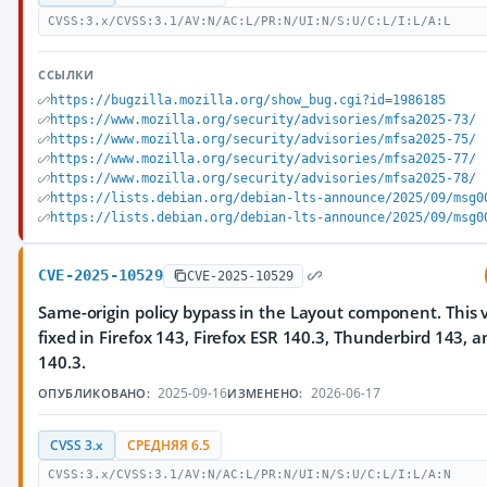
CVSS:3.x/CVSS:3.1/AV:N/AC:L/PR:N/UI:N/S:U/C:L/I:L/A:L
ССЫЛКИ
https://bugzilla.mozilla.org/show_bug.cgi?id=1986185
https://www.mozilla.org/security/advisories/mfsa2025-73/
https://www.mozilla.org/security/advisories/mfsa2025-75/
https://www.mozilla.org/security/advisories/mfsa2025-77/
https://www.mozilla.org/security/advisories/mfsa2025-78/
https://lists.debian.org/debian-lts-announce/2025/09/msg0
https://lists.debian.org/debian-lts-announce/2025/09/msg0
CVE-2025-10529
CVE-2025-10529
Same-origin policy bypass in the Layout component. This v
fixed in Firefox 143, Firefox ESR 140.3, Thunderbird 143, 
140.3.
2025-09-16
2026-06-17
ОПУБЛИКОВАНО:
ИЗМЕНЕНО:
CVSS 3.x
СРЕДНЯЯ 6.5
CVSS:3.x/CVSS:3.1/AV:N/AC:L/PR:N/UI:N/S:U/C:L/I:L/A:N