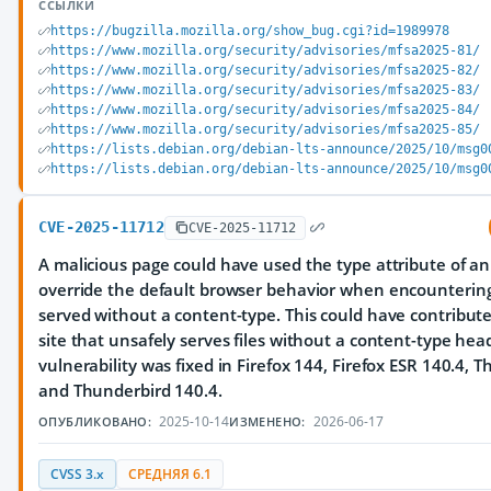
ССЫЛКИ
https://bugzilla.mozilla.org/show_bug.cgi?id=1989978
https://www.mozilla.org/security/advisories/mfsa2025-81/
https://www.mozilla.org/security/advisories/mfsa2025-82/
https://www.mozilla.org/security/advisories/mfsa2025-83/
https://www.mozilla.org/security/advisories/mfsa2025-84/
https://www.mozilla.org/security/advisories/mfsa2025-85/
https://lists.debian.org/debian-lts-announce/2025/10/msg0
https://lists.debian.org/debian-lts-announce/2025/10/msg0
CVE-2025-11712
CVE-2025-11712
A malicious page could have used the type attribute of an
override the default browser behavior when encounterin
served without a content-type. This could have contribute
site that unsafely serves files without a content-type head
vulnerability was fixed in Firefox 144, Firefox ESR 140.4, 
and Thunderbird 140.4.
2025-10-14
2026-06-17
ОПУБЛИКОВАНО:
ИЗМЕНЕНО:
CVSS 3.x
СРЕДНЯЯ 6.1