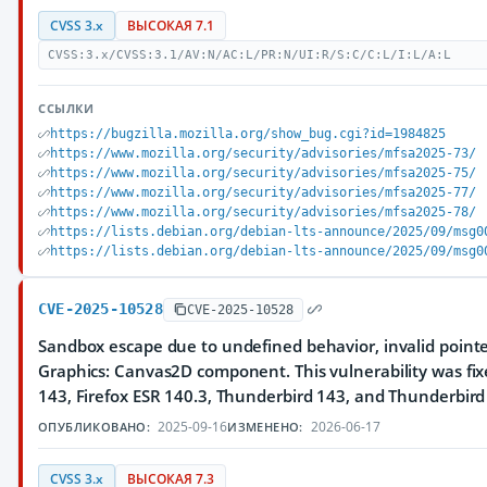
CVSS 3.x
ВЫСОКАЯ 7.1
CVSS:3.x/CVSS:3.1/AV:N/AC:L/PR:N/UI:R/S:C/C:L/I:L/A:L
ССЫЛКИ
https://bugzilla.mozilla.org/show_bug.cgi?id=1984825
https://www.mozilla.org/security/advisories/mfsa2025-73/
https://www.mozilla.org/security/advisories/mfsa2025-75/
https://www.mozilla.org/security/advisories/mfsa2025-77/
https://www.mozilla.org/security/advisories/mfsa2025-78/
https://lists.debian.org/debian-lts-announce/2025/09/msg0
https://lists.debian.org/debian-lts-announce/2025/09/msg0
CVE-2025-10528
CVE-2025-10528
Sandbox escape due to undefined behavior, invalid pointe
Graphics: Canvas2D component. This vulnerability was fixe
143, Firefox ESR 140.3, Thunderbird 143, and Thunderbird
2025-09-16
2026-06-17
ОПУБЛИКОВАНО:
ИЗМЕНЕНО:
CVSS 3.x
ВЫСОКАЯ 7.3