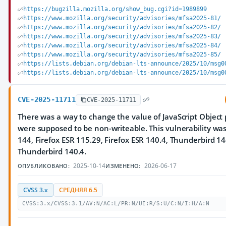
https://bugzilla.mozilla.org/show_bug.cgi?id=1989899
https://www.mozilla.org/security/advisories/mfsa2025-81/
https://www.mozilla.org/security/advisories/mfsa2025-82/
https://www.mozilla.org/security/advisories/mfsa2025-83/
https://www.mozilla.org/security/advisories/mfsa2025-84/
https://www.mozilla.org/security/advisories/mfsa2025-85/
https://lists.debian.org/debian-lts-announce/2025/10/msg0
https://lists.debian.org/debian-lts-announce/2025/10/msg0
CVE-2025-11711
CVE-2025-11711
There was a way to change the value of JavaScript Object 
were supposed to be non-writeable. This vulnerability was 
144, Firefox ESR 115.29, Firefox ESR 140.4, Thunderbird 1
Thunderbird 140.4.
2025-10-14
2026-06-17
ОПУБЛИКОВАНО:
ИЗМЕНЕНО:
CVSS 3.x
СРЕДНЯЯ 6.5
CVSS:3.x/CVSS:3.1/AV:N/AC:L/PR:N/UI:R/S:U/C:N/I:H/A:N