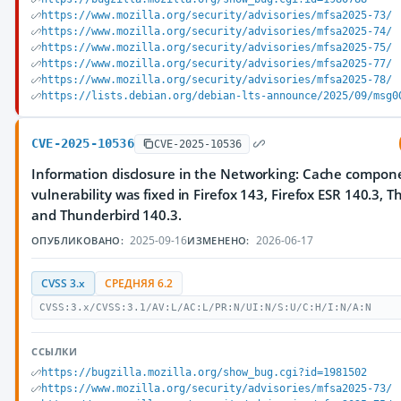
https://www.mozilla.org/security/advisories/mfsa2025-73/
https://www.mozilla.org/security/advisories/mfsa2025-74/
https://www.mozilla.org/security/advisories/mfsa2025-75/
https://www.mozilla.org/security/advisories/mfsa2025-77/
https://www.mozilla.org/security/advisories/mfsa2025-78/
https://lists.debian.org/debian-lts-announce/2025/09/msg0
CVE-2025-10536
CVE-2025-10536
Information disclosure in the Networking: Cache compone
vulnerability was fixed in Firefox 143, Firefox ESR 140.3, 
and Thunderbird 140.3.
2025-09-16
2026-06-17
ОПУБЛИКОВАНО:
ИЗМЕНЕНО:
CVSS 3.x
СРЕДНЯЯ 6.2
CVSS:3.x/CVSS:3.1/AV:L/AC:L/PR:N/UI:N/S:U/C:H/I:N/A:N
ССЫЛКИ
https://bugzilla.mozilla.org/show_bug.cgi?id=1981502
https://www.mozilla.org/security/advisories/mfsa2025-73/