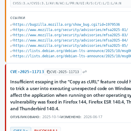
CVSS:3.x/CVSS:3.1/AV:N/AC:L/PR:N/UI:R/S:C/C:L/I:L/A:N
ССЫЛКИ
https://bugzilla.mozilla.org/show_bug.cgi?id=1979536
https://www.mozilla.org/security/advisories/mfsa2025-81/
https://www.mozilla.org/security/advisories/mfsa2025-83/
https://www.mozilla.org/security/advisories/mfsa2025-84/
https://www.mozilla.org/security/advisories/mfsa2025-85/
https://lists.debian.org/debian-lts-announce/2025/10/msg0
https://lists.debian.org/debian-lts-announce/2025/10/msg0
CVE-2025-11713
CVE-2025-11713
Insufficient escaping in the “Copy as cURL” feature coul
to trick a user into executing unexpected code on Windows
affect the application when running on other operating s
vulnerability was fixed in Firefox 144, Firefox ESR 140.4, 
and Thunderbird 140.4.
2025-10-14
2026-06-17
ОПУБЛИКОВАНО:
ИЗМЕНЕНО:
CVSS 3.x
ВЫСОКАЯ 8.1