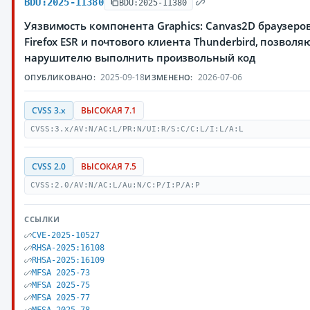
BDU:2025-11380
BDU:2025-11380
Уязвимость компонента Graphics: Canvas2D браузеров M
Firefox ESR и почтового клиента Thunderbird, позвол
нарушителю выполнить произвольный код
2025-09-18
2026-07-06
ОПУБЛИКОВАНО:
ИЗМЕНЕНО:
CVSS 3.x
ВЫСОКАЯ 7.1
CVSS:3.x/AV:N/AC:L/PR:N/UI:R/S:C/C:L/I:L/A:L
CVSS 2.0
ВЫСОКАЯ 7.5
CVSS:2.0/AV:N/AC:L/Au:N/C:P/I:P/A:P
ССЫЛКИ
CVE-2025-10527
RHSA-2025:16108
RHSA-2025:16109
MFSA 2025-73
MFSA 2025-75
MFSA 2025-77