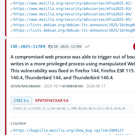
https://www.mozilla.org/security/advisories/mfsa2025-81/
https://www.mozilla.org/security/advisories/mfsa2025-83/
https://www.mozilla.org/security/advisories/mfsa2025-84/
https://www.mozilla.org/security/advisories/mfsa2025-85/
https://lists.debian.org/debian-lts-announce/2025/10/msg0
https://lists.debian.org/debian-lts-announce/2025/10/msg0
CVE-2025-11709
CVE-2025-11709
A compromised web process was able to trigger out of bo
writes in a more privileged process using manipulated We
This vulnerability was fixed in Firefox 144, Firefox ESR 115
140.4, Thunderbird 144, and Thunderbird 140.4.
2025-10-14
2026-06-17
ОПУБЛИКОВАНО:
ИЗМЕНЕНО:
CVSS 3.x
КРИТИЧЕСКАЯ 9.8
CVSS:3.x/CVSS:3.1/AV:N/AC:L/PR:N/UI:N/S:U/C:H/I:H/A:H
ССЫЛКИ
https://bugzilla.mozilla.org/show_bug.cgi?id=1989127