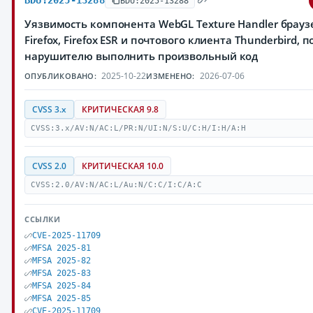
BDU:2025-13288
BDU:2025-13288
Уязвимость компонента WebGL Texture Handler браузе
Firefox, Firefox ESR и почтового клиента Thunderbird,
нарушителю выполнить произвольный код
2025-10-22
2026-07-06
ОПУБЛИКОВАНО:
ИЗМЕНЕНО:
CVSS 3.x
КРИТИЧЕСКАЯ 9.8
CVSS:3.x/AV:N/AC:L/PR:N/UI:N/S:U/C:H/I:H/A:H
CVSS 2.0
КРИТИЧЕСКАЯ 10.0
CVSS:2.0/AV:N/AC:L/Au:N/C:C/I:C/A:C
ССЫЛКИ
CVE-2025-11709
MFSA 2025-81
MFSA 2025-82
MFSA 2025-83
MFSA 2025-84
MFSA 2025-85
CVE-2025-11709