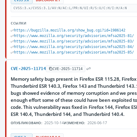
CVSS:3.x/CVSS:3.1/AV:N/AC:L/PR:N/UI:R/S:U/C:H/I:H/A:N
ССЫЛКИ
https://bugzilla.mozilla.org/show_bug.cgi?id=1986142
https://www.mozilla.org/security/advisories/mfsa2025-81/
https://www.mozilla.org/security/advisories/mfsa2025-83/
https://www.mozilla.org/security/advisories/mfsa2025-84/
https://www.mozilla.org/security/advisories/mfsa2025-85/
CVE-2025-11714
CVE-2025-11714
Memory safety bugs present in Firefox ESR 115.28, Firefox
Thunderbird ESR 140.3, Firefox 143 and Thunderbird 143.
bugs showed evidence of memory corruption and we pre
enough effort some of these could have been exploited to
code. This vulnerability was fixed in Firefox 144, Firefox E
ESR 140.4, Thunderbird 144, and Thunderbird 140.4.
2025-10-14
2026-06-17
ОПУБЛИКОВАНО:
ИЗМЕНЕНО: