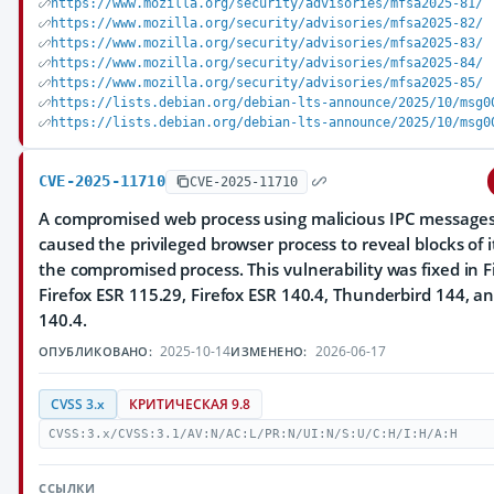
https://www.mozilla.org/security/advisories/mfsa2025-81/
https://www.mozilla.org/security/advisories/mfsa2025-82/
https://www.mozilla.org/security/advisories/mfsa2025-83/
https://www.mozilla.org/security/advisories/mfsa2025-84/
https://www.mozilla.org/security/advisories/mfsa2025-85/
https://lists.debian.org/debian-lts-announce/2025/10/msg0
https://lists.debian.org/debian-lts-announce/2025/10/msg0
CVE-2025-11710
CVE-2025-11710
A compromised web process using malicious IPC messages
caused the privileged browser process to reveal blocks of
the compromised process. This vulnerability was fixed in F
Firefox ESR 115.29, Firefox ESR 140.4, Thunderbird 144, 
140.4.
2025-10-14
2026-06-17
ОПУБЛИКОВАНО:
ИЗМЕНЕНО:
CVSS 3.x
КРИТИЧЕСКАЯ 9.8
CVSS:3.x/CVSS:3.1/AV:N/AC:L/PR:N/UI:N/S:U/C:H/I:H/A:H
ССЫЛКИ