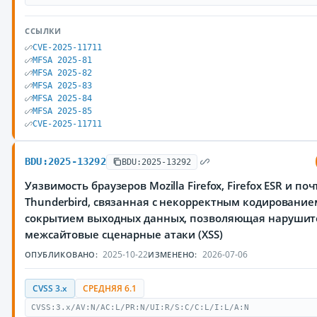
ССЫЛКИ
CVE-2025-11711
MFSA 2025-81
MFSA 2025-82
MFSA 2025-83
MFSA 2025-84
MFSA 2025-85
CVE-2025-11711
BDU:2025-13292
BDU:2025-13292
Уязвимость браузеров Mozilla Firefox, Firefox ESR и по
Thunderbird, связанная с некорректным кодирование
сокрытием выходных данных, позволяющая нарушит
межсайтовые сценарные атаки (XSS)
2025-10-22
2026-07-06
ОПУБЛИКОВАНО:
ИЗМЕНЕНО:
CVSS 3.x
СРЕДНЯЯ 6.1
CVSS:3.x/AV:N/AC:L/PR:N/UI:R/S:C/C:L/I:L/A:N