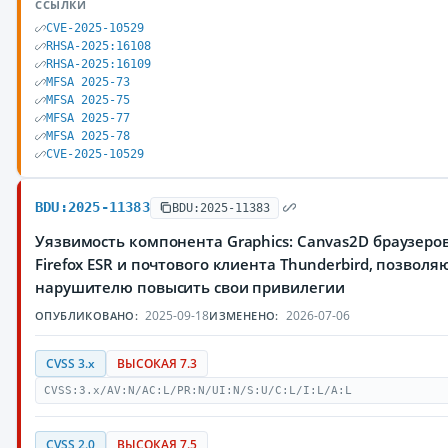
ССЫЛКИ
CVE-2025-10529
RHSA-2025:16108
RHSA-2025:16109
MFSA 2025-73
MFSA 2025-75
MFSA 2025-77
MFSA 2025-78
CVE-2025-10529
BDU:2025-11383
BDU:2025-11383
Уязвимость компонента Graphics: Canvas2D браузеров M
Firefox ESR и почтового клиента Thunderbird, позвол
нарушителю повысить свои привилегии
2025-09-18
2026-07-06
ОПУБЛИКОВАНО:
ИЗМЕНЕНО:
CVSS 3.x
ВЫСОКАЯ 7.3
CVSS:3.x/AV:N/AC:L/PR:N/UI:N/S:U/C:L/I:L/A:L
CVSS 2.0
ВЫСОКАЯ 7.5