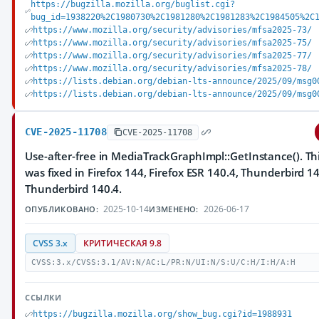
https://bugzilla.mozilla.org/buglist.cgi?
bug_id=1938220%2C1980730%2C1981280%2C1981283%2C1984505%2C
https://www.mozilla.org/security/advisories/mfsa2025-73/
https://www.mozilla.org/security/advisories/mfsa2025-75/
https://www.mozilla.org/security/advisories/mfsa2025-77/
https://www.mozilla.org/security/advisories/mfsa2025-78/
https://lists.debian.org/debian-lts-announce/2025/09/msg0
https://lists.debian.org/debian-lts-announce/2025/09/msg0
CVE-2025-11708
CVE-2025-11708
Use-after-free in MediaTrackGraphImpl::GetInstance(). Thi
was fixed in Firefox 144, Firefox ESR 140.4, Thunderbird 1
Thunderbird 140.4.
2025-10-14
2026-06-17
ОПУБЛИКОВАНО:
ИЗМЕНЕНО:
CVSS 3.x
КРИТИЧЕСКАЯ 9.8
CVSS:3.x/CVSS:3.1/AV:N/AC:L/PR:N/UI:N/S:U/C:H/I:H/A:H
ССЫЛКИ
https://bugzilla.mozilla.org/show_bug.cgi?id=1988931