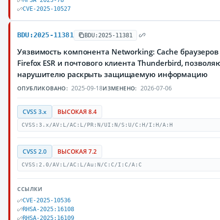
MFSA 2025-78
CVE-2025-10527
BDU:2025-11381
BDU:2025-11381
Уязвимость компонента Networking: Cache браузеров Mo
Firefox ESR и почтового клиента Thunderbird, позвол
нарушителю раскрыть защищаемую информацию
2025-09-18
2026-07-06
ОПУБЛИКОВАНО:
ИЗМЕНЕНО:
CVSS 3.x
ВЫСОКАЯ 8.4
CVSS:3.x/AV:L/AC:L/PR:N/UI:N/S:U/C:H/I:H/A:H
CVSS 2.0
ВЫСОКАЯ 7.2
CVSS:2.0/AV:L/AC:L/Au:N/C:C/I:C/A:C
ССЫЛКИ
CVE-2025-10536
RHSA-2025:16108
RHSA-2025:16109