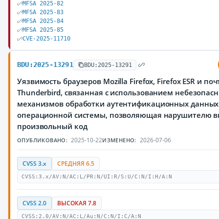
MFSA 2025-82
MFSA 2025-83
MFSA 2025-84
MFSA 2025-85
CVE-2025-11710
BDU:2025-13291
BDU:2025-13291
Уязвимость браузеров Mozilla Firefox, Firefox ESR и по
Thunderbird, связанная с использованием небезопас
механизмов обработки аутентификационных данных
операционной системы, позволяющая нарушителю 
произвольный код
2025-10-22
2026-07-06
ОПУБЛИКОВАНО:
ИЗМЕНЕНО:
CVSS 3.x
СРЕДНЯЯ 6.5
CVSS:3.x/AV:N/AC:L/PR:N/UI:R/S:U/C:N/I:H/A:N
CVSS 2.0
ВЫСОКАЯ 7.8
CVSS:2.0/AV:N/AC:L/Au:N/C:N/I:C/A:N