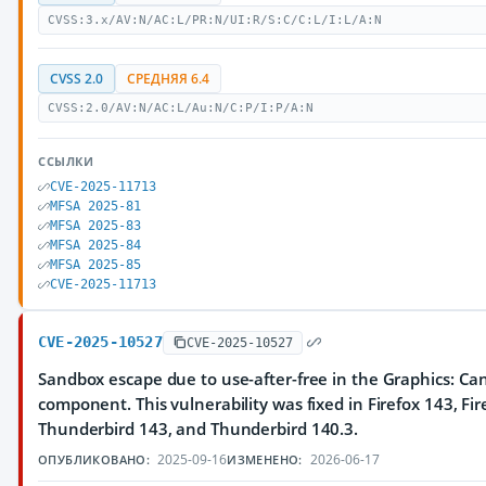
CVSS:3.x/AV:N/AC:L/PR:N/UI:R/S:C/C:L/I:L/A:N
CVSS 2.0
СРЕДНЯЯ 6.4
CVSS:2.0/AV:N/AC:L/Au:N/C:P/I:P/A:N
ССЫЛКИ
CVE-2025-11713
MFSA 2025-81
MFSA 2025-83
MFSA 2025-84
MFSA 2025-85
CVE-2025-11713
CVE-2025-10527
CVE-2025-10527
Sandbox escape due to use-after-free in the Graphics: C
component. This vulnerability was fixed in Firefox 143, Fir
Thunderbird 143, and Thunderbird 140.3.
2025-09-16
2026-06-17
ОПУБЛИКОВАНО:
ИЗМЕНЕНО: