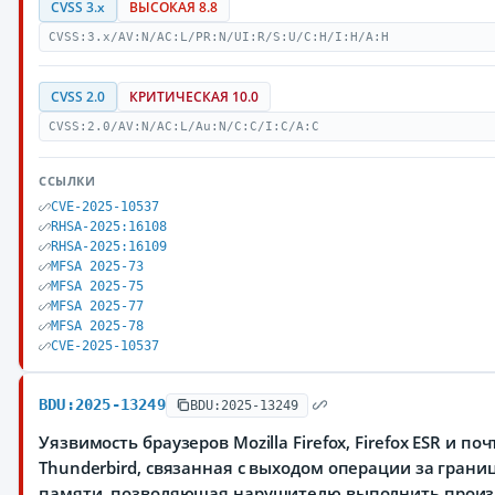
CVSS 3.x
ВЫСОКАЯ 8.8
CVSS:3.x/AV:N/AC:L/PR:N/UI:R/S:U/C:H/I:H/A:H
CVSS 2.0
КРИТИЧЕСКАЯ 10.0
CVSS:2.0/AV:N/AC:L/Au:N/C:C/I:C/A:C
ССЫЛКИ
CVE-2025-10537
RHSA-2025:16108
RHSA-2025:16109
MFSA 2025-73
MFSA 2025-75
MFSA 2025-77
MFSA 2025-78
CVE-2025-10537
BDU:2025-13249
BDU:2025-13249
Уязвимость браузеров Mozilla Firefox, Firefox ESR и по
Thunderbird, связанная с выходом операции за грани
памяти, позволяющая нарушителю выполнить произ