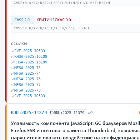
CVSS:3.x/AV:N/AC:L/PR:L/UI:N/S:U/C:H/I:H/A:H
CVSS 2.0
КРИТИЧЕСКАЯ 9.0
CVSS:2.0/AV:N/AC:L/Au:S/C:C/I:C/A:C
ССЫЛКИ
CVE-2025-10533
RHSA-2025:16108
RHSA-2025:16109
MFSA 2025-73
MFSA 2025-74
MFSA 2025-75
MFSA 2025-77
MFSA 2025-78
CVE-2025-10533
BDU:2025-11379
BDU:2025-11379
Уязвимость компонента JavaScript: GC браузеров Mozilla
Firefox ESR и почтового клиента Thunderbird, позвол
нарушителю оказать воздействие на конфиденциаль