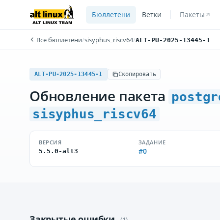
Бюллетени
Ветки
Пакеты
Все бюллетени
/
sisyphus_riscv64
/
ALT-PU-2025-13445-1
ALT-PU-2025-13445-1
Скопировать
Обновление пакета
postgr
sisyphus_riscv64
ВЕРСИЯ
ЗАДАНИЕ
#0
5.5.0-alt3
Закрытые ошибки
(1)