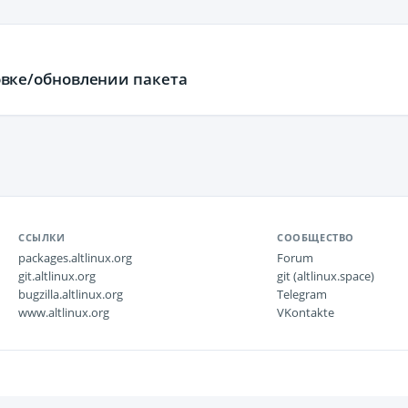
ановке/обновлении пакета
ССЫЛКИ
СООБЩЕСТВО
packages.altlinux.org
Forum
git.altlinux.org
git (altlinux.space)
bugzilla.altlinux.org
Telegram
www.altlinux.org
VKontakte