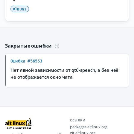
BUGS
1
Закрытые ошибки
(1)
Ошибка #56553
Нет явной зависимости от qt6-speech, а без неё
не отображается окно чата
ССЫЛКИ
packages.altlinux.org
git.altlinux.org