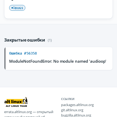
BUGS
1
Закрытые ошибки
(1)
Ошибка #56358
ModuleNotFoundError: No module named 'audioop'
ССЫЛКИ
packages.altlinux.org
git.altlinux.org
errata.altlinux.org — открытый
bugzilla.altlinux.org