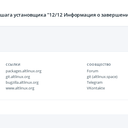
 шага установщика "12/12 Информация о завершени
ССЫЛКИ
СООБЩЕСТВО
packages.altlinux.org
Forum
git.altlinux.org
git (altlinux.space)
bugzilla.altlinux.org
Telegram
www.altlinux.org
VKontakte