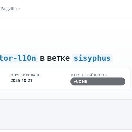
Bugzilla
в ветке
tor-l10n
sisyphus
ОПУБЛИКОВАНО
МАКС. СЕРЬЁЗНОСТЬ
2025-10-21
NONE