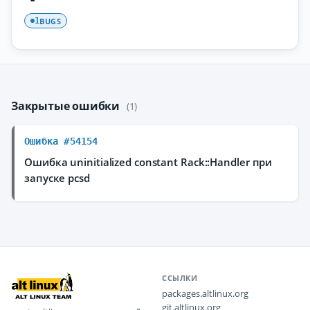
BUGS
1
Закрытые ошибки
(1)
Ошибка #54154
Ошибка uninitialized constant Rack::Handler при
запуске pcsd
ССЫЛКИ
packages.altlinux.org
git.altlinux.org