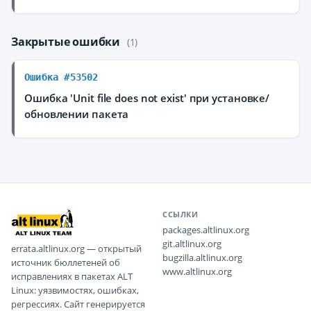
Закрытые ошибки
(1)
Ошибка #53502
Ошибка 'Unit file does not exist' при установке/
обновлении пакета
ССЫЛКИ
packages.altlinux.org
git.altlinux.org
errata.altlinux.org — открытый
bugzilla.altlinux.org
источник бюллетеней об
www.altlinux.org
исправлениях в пакетах ALT
Linux: уязвимостях, ошибках,
регрессиях. Сайт генерируется