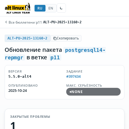
RU
EN
Все бюллетени
/
p11
/
ALT-PU-2025-13160-2
ALT-PU-2025-13160-2
Скопировать
Обновление пакета
postgresql14-
в ветке
repmgr
p11
ВЕРСИЯ
ЗАДАНИЕ
#397434
5.5.0-alt4
ОПУБЛИКОВАНО
МАКС. СЕРЬЁЗНОСТЬ
2025-10-24
NONE
ЗАКРЫТЫЕ ПРОБЛЕМЫ
1