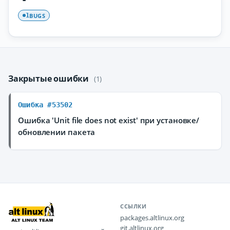
BUGS
1
Закрытые ошибки
(1)
Ошибка #53502
Ошибка 'Unit file does not exist' при установке/
обновлении пакета
ССЫЛКИ
packages.altlinux.org
git.altlinux.org